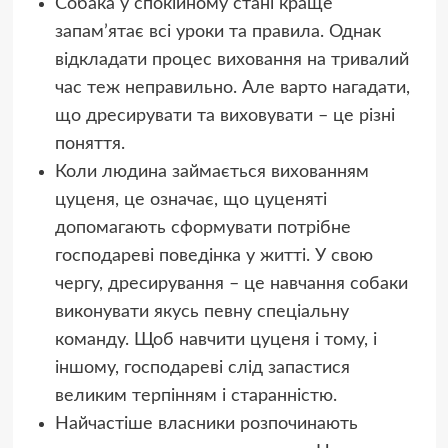
Собака у спокійному стані краще
запам’ятає всі уроки та правила. Однак
відкладати процес виховання на тривалий
час теж неправильно. Але варто нагадати,
що дресирувати та виховувати – це різні
поняття.
Коли людина займається вихованням
цуценя, це означає, що цуценяті
допомагають сформувати потрібне
господареві поведінка у житті. У свою
чергу, дресирування – це навчання собаки
виконувати якусь певну спеціальну
команду. Щоб навчити цуценя і тому, і
іншому, господареві слід запастися
великим терпінням і старанністю.
Найчастіше власники розпочинають