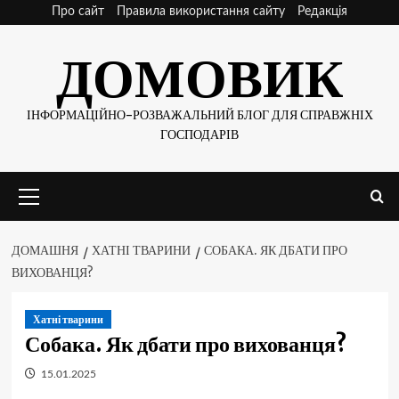
Skip
Про сайт
Правила використання сайту
Редакція
to
ДОМОВИК
content
ІНФОРМАЦІЙНО-РОЗВАЖАЛЬНИЙ БЛОГ ДЛЯ СПРАВЖНІХ
ГОСПОДАРІВ
Основне
меню
ДОМАШНЯ
ХАТНІ ТВАРИНИ
СОБАКА. ЯК ДБАТИ ПРО
ВИХОВАНЦЯ?
Хатні тварини
Собака. Як дбати про вихованця?
15.01.2025