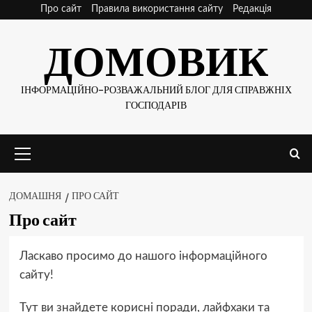
Skip
Про сайт
Правила використання сайту
Редакція
to
ДОМОВИК
content
ІНФОРМАЦІЙНО-РОЗВАЖАЛЬНИЙ БЛОГ ДЛЯ СПРАВЖНІХ
ГОСПОДАРІВ
Основне
меню
ДОМАШНЯ
ПРО САЙТ
Про сайт
Ласкаво просимо до нашого інформаційного
сайту!
Тут ви знайдете корисні поради, лайфхаки та