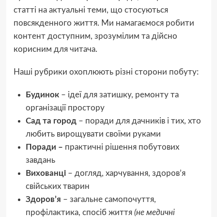
статті на актуальні теми, що стосуються
повсякденного життя. Ми намагаємося робити
контент доступним, зрозумілим та дійсно
корисним для читача.
Наші рубрики охоплюють різні сторони побуту:
Будинок
– ідеї для затишку, ремонту та
організації простору
Сад та город
– поради для дачників і тих, хто
любить вирощувати своїми руками
Поради –
практичні рішення побутових
завдань
Вихованці
– догляд, харчування, здоров’я
свійських тварин
Здоров’я
– загальне самопочуття,
профілактика, спосіб життя
(не медичні