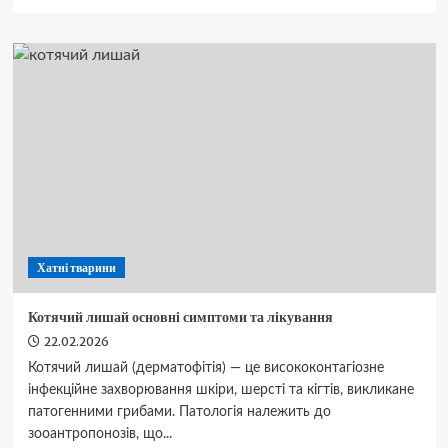
про
Бойові
котики:
як
українські
захисники
ділять
окопні
будні
з
пухнастими
побратимами
Хатні тварини
Котячий лишай основні симптоми та лікування
22.02.2026
Котячий лишай (дерматофітія) — це висококонтагіозне
інфекційне захворювання шкіри, шерсті та кігтів, викликане
патогенними грибами. Патологія належить до
зооантропонозів, що...