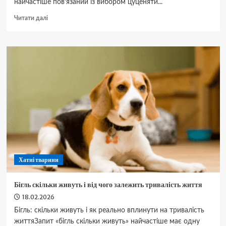
найчастіше пов’язаний із вибором цуценяти...
Докладніше
Читати далі
про
Як
виглядає
карликовий
пінчер:
основні
риси
зовнішності
Хатні тварини
Бігль скільки живуть і від чого залежить тривалість життя
18.02.2026
Бігль: скільки живуть і як реально вплинути на тривалість
життяЗапит «бігль скільки живуть» найчастіше має одну