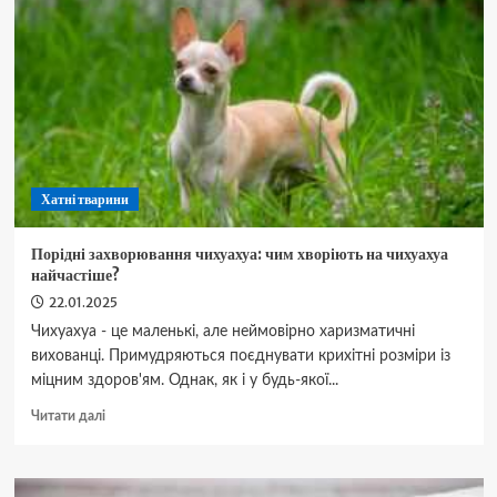
та
хвилясті
папужки
Хатні тварини
Порідні захворювання чихуахуа: чим хворіють на чихуахуа
найчастіше?
22.01.2025
Чихуахуа - це маленькі, але неймовірно харизматичні
вихованці. Примудряються поєднувати крихітні розміри із
міцним здоров'ям. Однак, як і у будь-якої...
Докладніше
Читати далі
про
Порідні
захворювання