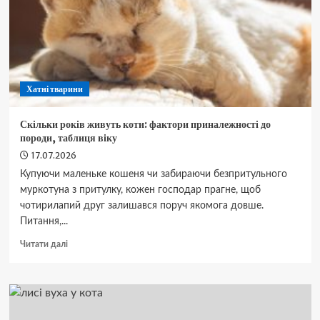
Хатні тварини
Скільки років живуть коти: фактори приналежності до
породи, таблиця віку
17.07.2026
Купуючи маленьке кошеня чи забираючи безпритульного
муркотуна з притулку, кожен господар прагне, щоб
чотирилапий друг залишався поруч якомога довше.
Питання,...
Докладніше
Читати далі
про
Скільки
років
живуть
коти: