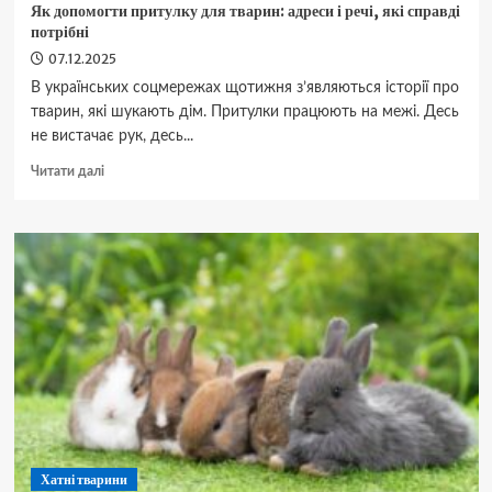
Як допомогти притулку для тварин: адреси і речі, які справді
потрібні
07.12.2025
В українських соцмережах щотижня з’являються історії про
тварин, які шукають дім. Притулки працюють на межі. Десь
не вистачає рук, десь...
Докладніше
Читати далі
про
Як
допомогти
притулку
для
тварин:
адреси
і
речі,
які
справді
потрібні
Хатні тварини