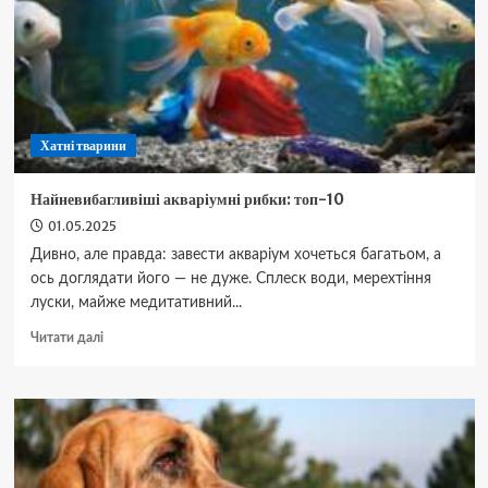
гід
для
дбайливих
господарів
Хатні тварини
Найневибагливіші акваріумні рибки: топ-10
01.05.2025
Дивно, але правда: завести акваріум хочеться багатьом, а
ось доглядати його — не дуже. Сплеск води, мерехтіння
луски, майже медитативний...
Докладніше
Читати далі
про
Найневибагливіші
акваріумні
рибки:
топ-10