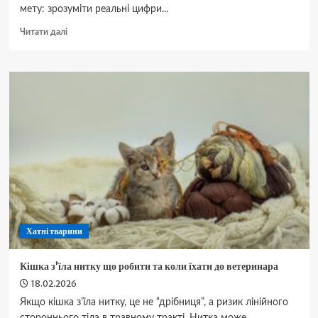
мету: зрозуміти реальні цифри...
Докладніше
Читати далі
про
Бігль
скільки
живуть
і
від
чого
залежить
тривалість
життя
Хатні тварини
Кішка зʼїла нитку що робити та коли їхати до ветеринара
18.02.2026
Якщо кішка зʼїла нитку, це не “дрібниця”, а ризик лінійного