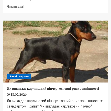
Докладніше
Читати далі
про
Чи
можна
коту
варене
яйце
та
як
часто
його
давати
Хатні тварини
Як виглядає карликовий пінчер: основні риси зовнішності
18.02.2026
Як виглядає карликовий пінчер: точний опис зовнішності за
стандартом Запит “як виглядає карликовий пінчер”