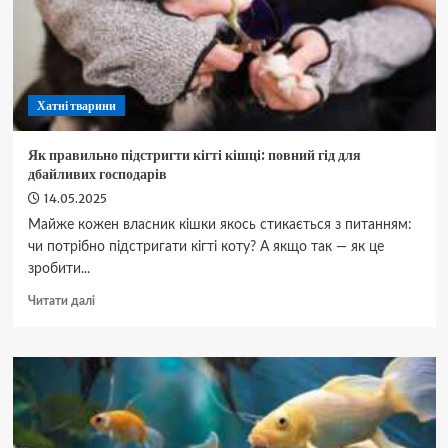
небезпечно
та
чим
замінити
Хатні тварини
Як правильно підстригти кігті кішці: повний гід для
дбайливих господарів
14.05.2025
Майже кожен власник кішки якось стикається з питанням:
чи потрібно підстригати кігті коту? А якщо так — як це
зробити...
Докладніше
Читати далі
про
Як
правильно
підстригти
кігті
кішці:
повний