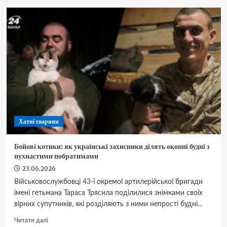
в
голові:
поліцейський
пес
провалив
атестацію
Хатні тварини
Бойові котики: як українські захисники ділять окопні будні з
пухнастими побратимами
23.06.2026
Військовослужбовці 43-ї окремої артилерійської бригади
імені гетьмана Тараса Трясила поділилися знімками своїх
вірних супутників, які розділяють з ними непрості будні...
Докладніше
Читати далі