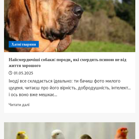
Хатні тварини
Найсмердючіші собаки: породи, які смердять псиною не від
життя хорошого
01.05.2025
Іноді все складається ідеально: ти бачиш фото милого
цуценя, читаєш про його вірність, добродушність, інтелект...
і ось воно вже мешкає...
Докладніше
Читати далі
про
Найсмердючіші
собаки:
породи,
які