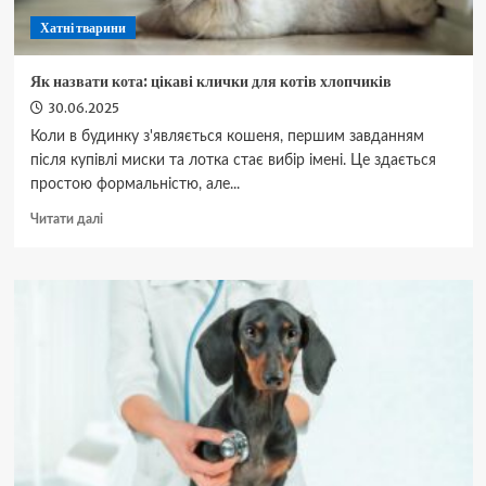
Хатні тварини
Як назвати кота: цікаві клички для котів хлопчиків
30.06.2025
Коли в будинку з'являється кошеня, першим завданням
після купівлі миски та лотка стає вибір імені. Це здається
простою формальністю, але...
Докладніше
Читати далі
про
Як
назвати
кота:
цікаві
клички
для
котів
хлопчиків