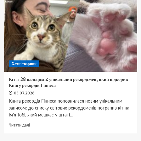
кота:
коли
це
природна
особливість,
а
коли
ознака
хвороби
Хатні тварини
Кіт із 28 пальцями: унікальний рекордсмен, який підкорив
Книгу рекордів Гіннеса
03.07.2026
Книга рекордів Гіннеса поповнилася новим унікальним
записом: до списку світових рекордсменів потрапив кіт на
ім'я Тобі, який мешкає у штаті...
Докладніше
Читати далі
про
Кіт