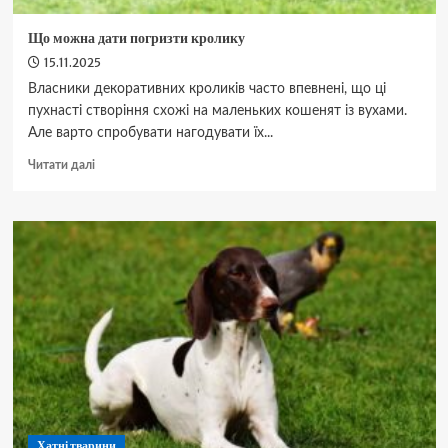
Що можна дати погризти кролику
15.11.2025
Власники декоративних кроликів часто впевнені, що ці
пухнасті створіння схожі на маленьких кошенят із вухами.
Але варто спробувати нагодувати їх...
Докладніше
Читати далі
про
Що
можна
дати
погризти
кролику
Хатні тварини