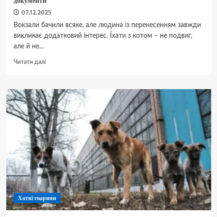
документи
07.12.2025
Вокзали бачили всяке, але людина із перенесенням завжди
викликає додатковий інтерес. Їхати з котом – не подвиг,
але й не...
Докладніше
Читати далі
про
Як
у
поїзді
їхати
з
кішкою:
зрозумілі
правила
та
потрібні
документи
Хатні тварини