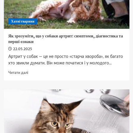
його
оформити?
Хатні тварини
Як зрозуміти, що у собаки артрит: симптоми, діагностика та
перші ознаки
22.05.2025
Артрит у собак — це не просто «старча хвороба», як багато
хто звикли думати. Він може початися і у молодого...
Докладніше
Читати далі
про
Як
зрозуміти,
що
у
собаки
артрит:
симптоми,
діагностика
та