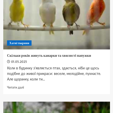
смердять
псиною
не
від
життя
хорошого
Хатні тварини
Скільки років живуть канарки та хвилясті папужки
01.05.2025
Коли в будинку з'являється птах, здається, ніби це щось
подібне до живої прикраси: веселе, мелодійне, пухнасте.
Але щоранку, коли ти...
Докладніше
Читати далі
про
Скільки
років
живуть
канарки