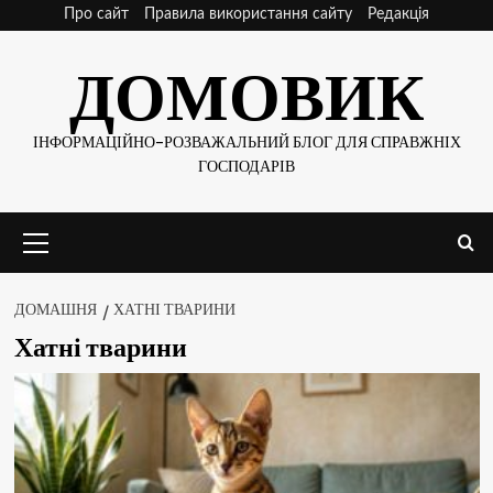
Skip
Про сайт
Правила використання сайту
Редакція
to
ДОМОВИК
content
ІНФОРМАЦІЙНО-РОЗВАЖАЛЬНИЙ БЛОГ ДЛЯ СПРАВЖНІХ
ГОСПОДАРІВ
Основне
меню
ДОМАШНЯ
ХАТНІ ТВАРИНИ
Хатні тварини