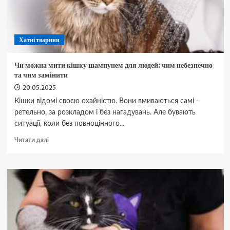
перші
ознаки
Хатні тварини
Чи можна мити кішку шампунем для людей: чим небезпечно
та чим замінити
20.05.2025
Кішки відомі своєю охайністю. Вони вмиваються самі -
ретельно, за розкладом і без нагадувань. Але бувають
ситуації, коли без повноцінного...
Докладніше
Читати далі
про
Чи
можна
мити
кішку
шампунем
для
людей:
чим