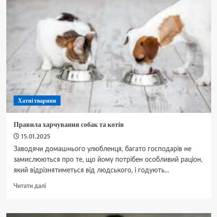
чихуахуа:
чим
хворіють
на
чихуахуа
найчастіше?
Хатні тварини
Правила харчування собак та котів
15.01.2025
Заводячи домашнього улюбленця, багато господарів не
замислюються про те, що йому потрібен особливий раціон,
який відрізнятиметься від людського, і годують...
Докладніше
Читати далі
про
Правила
харчування