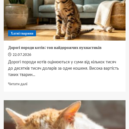
Хатні тварини
Дорогі породи котів: топ найдорожчих пухнастиків
22.07.2026
Дорогі породи котів оцінюються у суми від кількох тисяч
до десятків тисяч доларів за одне кошеня. Висока вартість
таких тварин...
Докладніше
Читати далі
про
Дорогі
породи
котів:
топ
найдорожчих
пухнастиків