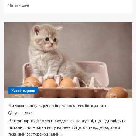
Докладніше
Читати далі
про
Котячий
лишай
основні
симптоми
та
лікування
Хатні тварини
Чи можна коту варене яйце та як часто його давати
19.02.2026
Ветеринарні дієтологи сходяться на думці, що відповідь на
питання, чи можна коту варене яйце, є ствердною, але з
певними застереженнями....