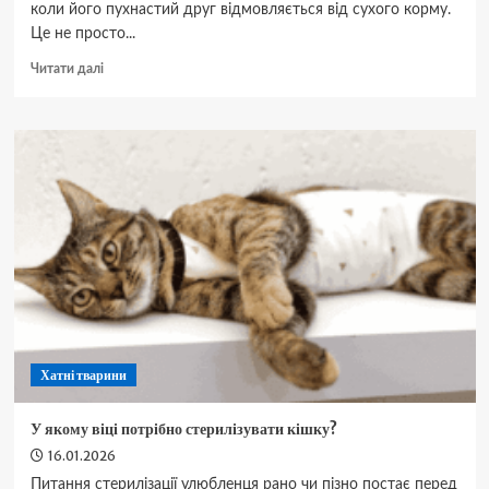
коли його пухнастий друг відмовляється від сухого корму.
Це не просто...
Докладніше
Читати далі
про
Кіт
не
хоче
їсти
сухий
корм:
що
робити
Хатні тварини
У якому віці потрібно стерилізувати кішку?
16.01.2026
Питання стерилізації улюбленця рано чи пізно постає перед