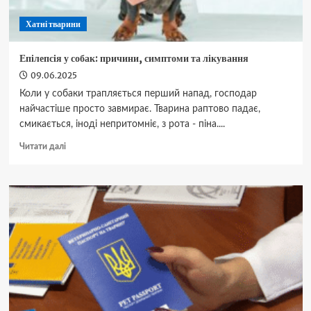
Хатні тварини
Епілепсія у собак: причини, симптоми та лікування
09.06.2025
Коли у собаки трапляється перший напад, господар
найчастіше просто завмирає. Тварина раптово падає,
смикається, іноді непритомніє, з рота - піна....
Докладніше
Читати далі
про
Епілепсія
у
собак:
причини,
симптоми
та
лікування