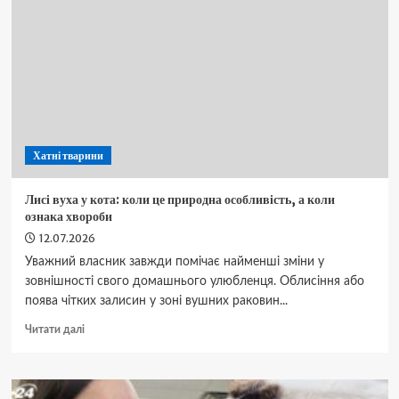
фактори
приналежності
до
породи,
таблиця
віку
Хатні тварини
Лисі вуха у кота: коли це природна особливість, а коли
ознака хвороби
12.07.2026
Уважний власник завжди помічає найменші зміни у
зовнішності свого домашнього улюбленця. Облисіння або
поява чітких залисин у зоні вушних раковин...
Докладніше
Читати далі
про
Лисі
вуха
у