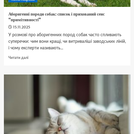
Аборигенні породи собак: список і прихований сенс
“примітивності”
15.11.2025
У розмові про аборигенних пород собак часто спливають
суперечки: чим вони кращі, чи витриваліші заводських ліній,
і чому експерти називають...
Докладніше
Читати далі
про
Аборигенні
породи
собак:
список
і
прихований
сенс
“примітивності”