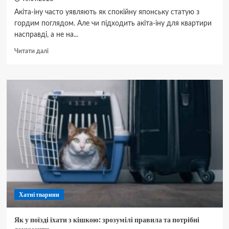
Акіта-іну часто уявляють як спокійну японську статую з
гордим поглядом. Але чи підходить акіта-іну для квартири
насправді, а не на...
Докладніше
Читати далі
про
Чи
підходить
акіта-
іну
для
квартири:
чесно
про
характер,
дітей
і
щоденний
побут
Хатні тварини
Як у поїзді їхати з кішкою: зрозумілі правила та потрібні