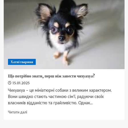
собак
та
котів
Хатні тварини
Що потрібно знати, перш ніж завести чихуахуа?
15.01.2025
Чихуахуа – це мініатюрні собаки з великим характером.
Вони швидко стають частиною сім'ї, радуючи своїх
власників відданістю та грайливістю. Однак...
Докладніше
Читати далі
про
Що
потрібно