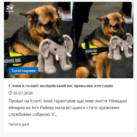
із
28
пальцями:
унікальний
рекордсмен,
який
підкорив
Книгу
рекордів
Гіннеса
Хатні тварини
Слони в голові: поліцейський пес провалив атестацію
01.07.2026
Провал на іспиті, який гарантував щасливе життя Німецька
вівчарка на ім’я Райкер мала всі шанси стати зразковим
службовим собакою. У...
Докладніше
Читати далі
про
Слони