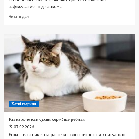
стороннього тіла в травному тракті. Нитка може
зафіксуватися під язиком...
Докладніше
Читати далі
про
Кішка
зʼїла
нитку
що
робити
та
коли
їхати
до
ветеринара
Хатні тварини
Кіт не хоче їсти сухий корм: що робити
07.02.2026
Кожен власник кота рано чи пізно стикається з ситуацією,