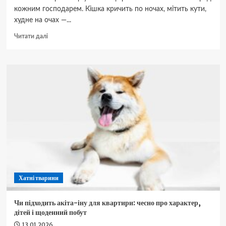
кожним господарем. Кішка кричить по ночах, мітить кути,
худне на очах —...
Докладніше
Читати далі
про
У
якому
віці
потрібно
стерилізувати
кішку?
Хатні тварини
Чи підходить акіта-іну для квартири: чесно про характер,
дітей і щоденний побут
13.01.2026