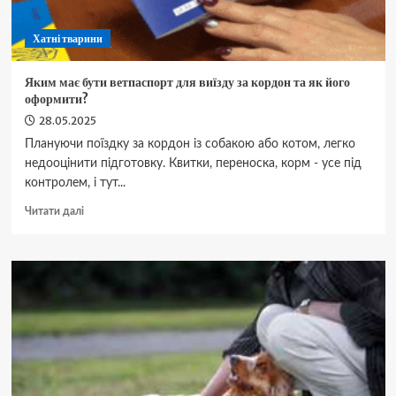
Хатні тварини
Яким має бути ветпаспорт для виїзду за кордон та як його
оформити?
28.05.2025
Плануючи поїздку за кордон із собакою або котом, легко
недооцінити підготовку. Квитки, переноска, корм - усе під
контролем, і тут...
Докладніше
Читати далі
про
Яким
має
бути
ветпаспорт
для
виїзду
за
кордон
та
як