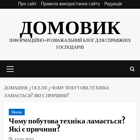
Skip
Про сайт
Правила використання сайту
Редакція
to
ДОМОВИК
content
ІНФОРМАЦІЙНО-РОЗВАЖАЛЬНИЙ БЛОГ ДЛЯ СПРАВЖНІХ
ГОСПОДАРІВ
Основне
меню
ДОМАШНЯ
ОСЕЛЯ
ЧОМУ ПОБУТОВА ТЕХНІКА
ЛАМАЄТЬСЯ? ЯКІ Є ПРИЧИНИ?
Оселя
Чому побутова техніка ламається?
Які є причини?
15.01.2025