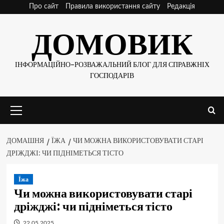
Skip
Про сайт
Правила використання сайту
Редакція
to
ДОМОВИК
content
ІНФОРМАЦІЙНО-РОЗВАЖАЛЬНИЙ БЛОГ ДЛЯ СПРАВЖНІХ
ГОСПОДАРІВ
Основне
меню
ДОМАШНЯ
ЇЖА
ЧИ МОЖНА ВИКОРИСТОВУВАТИ СТАРІ
ДРІЖДЖІ: ЧИ ПІДНІМЕТЬСЯ ТІСТО
Їжа
Чи можна використовувати старі
дріжджі: чи підніметься тісто
22.05.2025