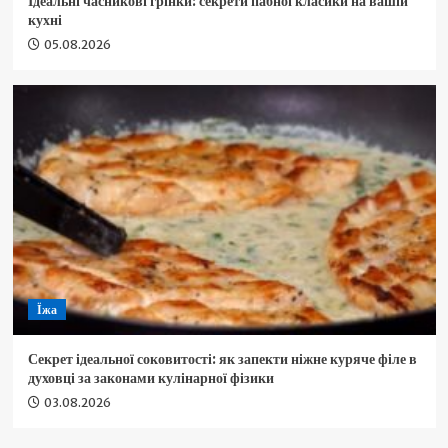
Ідеальні часникові грінки: секрети пабної класики на вашій
кухні
05.08.2026
Їжа
Секрет ідеальної соковитості: як запекти ніжне куряче філе в
духовці за законами кулінарної фізики
03.08.2026