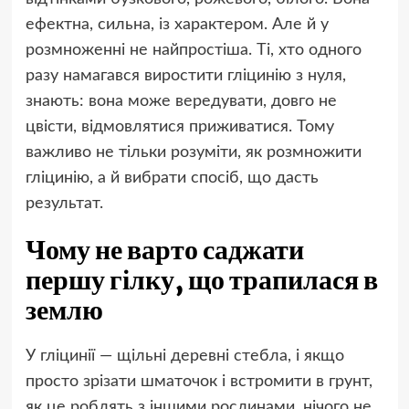
ефектна, сильна, із характером. Але й у
розмноженні не найпростіша. Ті, хто одного
разу намагався виростити гліцинію з нуля,
знають: вона може вередувати, довго не
цвісти, відмовлятися приживатися. Тому
важливо не тільки розуміти, як розмножити
гліцинію, а й вибрати спосіб, що дасть
результат.
Чому не варто саджати
першу гілку, що трапилася в
землю
У гліцинії — щільні деревні стебла, і якщо
просто зрізати шматочок і встромити в грунт,
як це роблять з іншими рослинами, нічого не