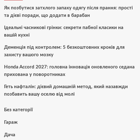
Як позбутися затхлого запаху одягу після прання: прості
та дієві поради, що додати в барабан
Ідеальні часникові грінки: секрети пабної класики на
вашій кухні
Деменція під контролем: 5 безкоштовних кроків для
захисту вашого мозку
Honda Accord 2027: головна інновація оновленого седана
прихована у поворотниках
Геть нафталін: дієвий домашній метод, який назавжди
позбавить вашу оселю від молі
Без категорії
Гараж
Дача