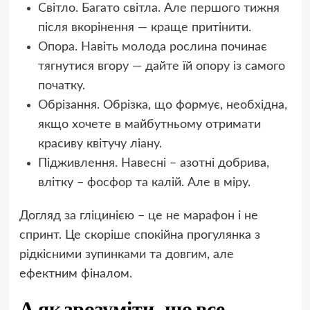
Світло. Багато світла. Але першого тижня
після вкорінення — краще притінити.
Опора. Навіть молода рослина починає
тягнутися вгору — дайте їй опору із самого
початку.
Обрізання. Обрізка, що формує, необхідна,
якщо хочете в майбутньому отримати
красиву квітучу ліану.
Підживлення. Навесні – азотні добрива,
влітку – фосфор та калій. Але в міру.
Догляд за гліцинією – це не марафон і не
спринт. Це скоріше спокійна прогулянка з
рідкісними зупинками та довгим, але
ефектним фіналом.
А як зрозуміти, що все