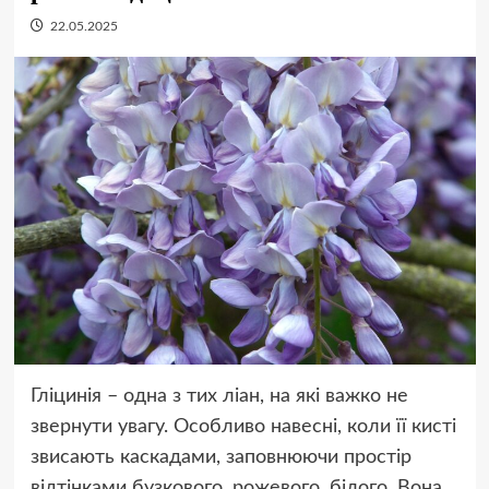
22.05.2025
Гліцинія – одна з тих ліан, на які важко не
звернути увагу. Особливо навесні, коли її кисті
звисають каскадами, заповнюючи простір
відтінками бузкового, рожевого, білого. Вона