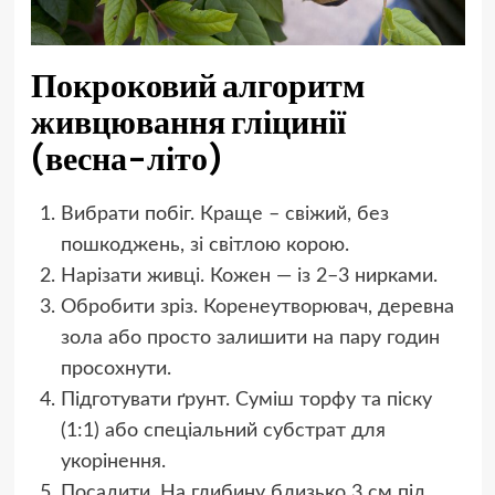
Покроковий алгоритм
живцювання гліцинії
(весна-літо)
Вибрати побіг. Краще – свіжий, без
пошкоджень, зі світлою корою.
Нарізати живці. Кожен — із 2–3 нирками.
Обробити зріз. Коренеутворювач, деревна
зола або просто залишити на пару годин
просохнути.
Підготувати ґрунт. Суміш торфу та піску
(1:1) або спеціальний субстрат для
укорінення.
Посадити. На глибину близько 3 см під