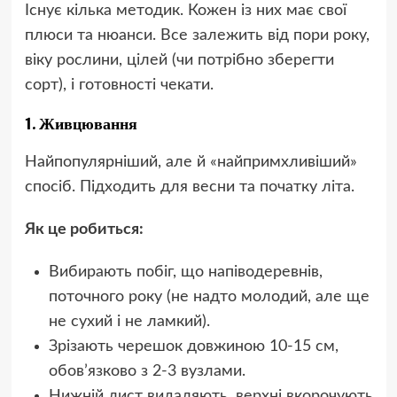
Існує кілька методик. Кожен із них має свої
плюси та нюанси. Все залежить від пори року,
віку рослини, цілей (чи потрібно зберегти
сорт), і готовності чекати.
1. Живцювання
Найпопулярніший, але й «найпримхливіший»
спосіб. Підходить для весни та початку літа.
Як це робиться:
Вибирають побіг, що напіводеревнів,
поточного року (не надто молодий, але ще
не сухий і не ламкий).
Зрізають черешок довжиною 10-15 см,
обов’язково з 2-3 вузлами.
Нижній лист видаляють, верхні вкорочують