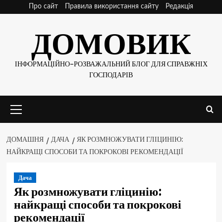
Skip
Про сайт
Правила використання сайту
Редакція
to
ДОМОВИК
content
ІНФОРМАЦІЙНО-РОЗВАЖАЛЬНИЙ БЛОГ ДЛЯ СПРАВЖНІХ
ГОСПОДАРІВ
Основне
меню
ДОМАШНЯ
ДАЧА
ЯК РОЗМНОЖУВАТИ ГЛІЦИНІЮ:
НАЙКРАЩІ СПОСОБИ ТА ПОКРОКОВІ РЕКОМЕНДАЦІЇ
Дача
Як розмножувати гліцинію:
найкращі способи та покрокові
рекомендації