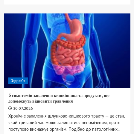
про
Золота
класика:
покроковий
рецепт
ідеально
соковитої
та
пишної
шарлотки
Здоров'я
5 симптомів запалення кишківника та продукти, що
допоможуть відновити травлення
30.07.2026
Хронічне запалення шлунково-кишкового тракту — це стан,
який тривалий час може залишатися непоміченим, проте
поступово виснажує організм. Подібно до патологічних...