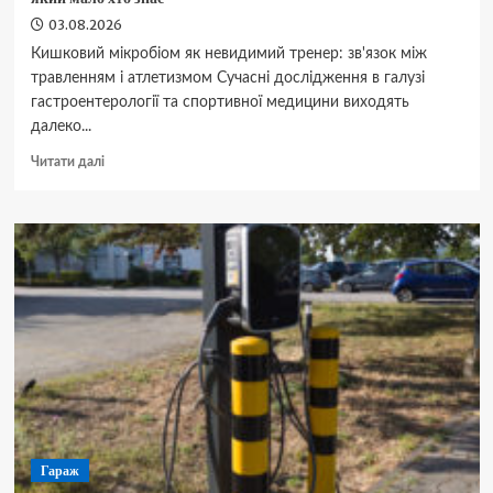
03.08.2026
Кишковий мікробіом як невидимий тренер: зв'язок між
травленням і атлетизмом Сучасні дослідження в галузі
гастроентерології та спортивної медицини виходять
далеко...
Докладніше
Читати далі
про
Секрет
швидкого
росту
м’язів:
науково
доведений
метод,
про
який
мало
хто
знає
Гараж