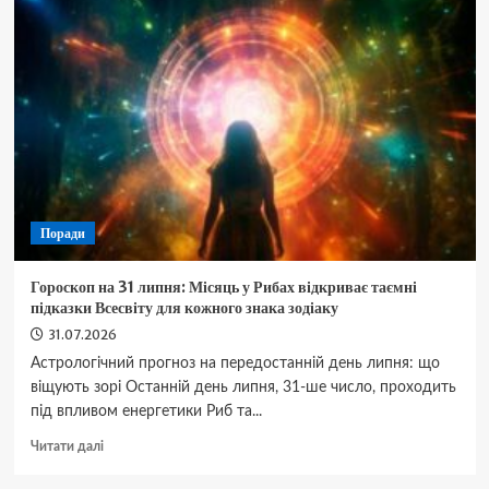
конкурента
для
Subaru
Outback:
легендарний
Accord
Crosstour
може
повернутися
Поради
Гороскоп на 31 липня: Місяць у Рибах відкриває таємні
підказки Всесвіту для кожного знака зодіаку
31.07.2026
Астрологічний прогноз на передостанній день липня: що
віщують зорі Останній день липня, 31-ше число, проходить
під впливом енергетики Риб та...
Докладніше
Читати далі
про
Гороскоп