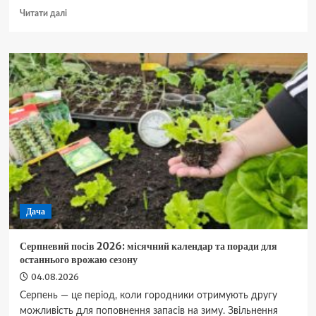
Докладніше
Читати далі
про
Геть
нафталін:
дієвий
домашній
метод,
який
назавжди
позбавить
вашу
оселю
від
молі
Дача
Серпневий посів 2026: місячний календар та поради для
останнього врожаю сезону
04.08.2026
Серпень — це період, коли городники отримують другу
можливість для поповнення запасів на зиму. Звільнення