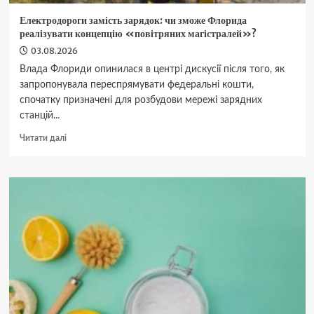
Електродороги замість зарядок: чи зможе Флорида
реалізувати концепцію «повітряних магістралей»?
03.08.2026
Влада Флориди опинилася в центрі дискусії після того, як
запропонувала переспрямувати федеральні кошти,
спочатку призначені для розбудови мережі зарядних
станцій...
Докладніше
Читати далі
про
Електродороги
замість
зарядок:
чи
зможе
Флорида
реалізувати
концепцію
«повітряних
магістралей»?