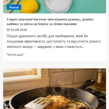
Поради
Секрет ідеальної чистоти: чим відмити духовку, душову
кабінку та унітаз до блиску за лічені хвилини
02.08.2026
Пошук ідеального засобу для прибирання, який би
поєднував ефективність, доступність та відсутність різкого
хімічного запаху — завдання, з яким стикається...
Докладніше
Читати далі
про
Секрет
ідеальної
чистоти:
чим
відмити
духовку,
душову
кабінку
та
унітаз