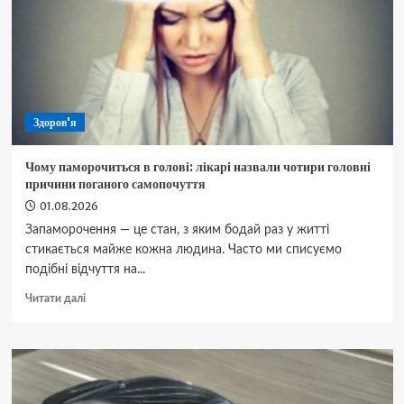
традиційної
української
страви
Здоров'я
Чому паморочиться в голові: лікарі назвали чотири головні
причини поганого самопочуття
01.08.2026
Запаморочення — це стан, з яким бодай раз у житті
стикається майже кожна людина. Часто ми списуємо
подібні відчуття на...
Докладніше
Читати далі
про
Чому
паморочиться
в
голові:
лікарі