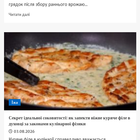
грядок після збору раннього врожаю...
Докладніше
Читати далі
про
Серпневий
посів
2026:
місячний
календар
та
поради
для
останнього
врожаю
сезону
Їжа
Секрет ідеальної соковитості: як запекти ніжне куряче філе в
духовці за законами кулінарної фізики
03.08.2026
Куряче філе в кулінарії справедливо вважається