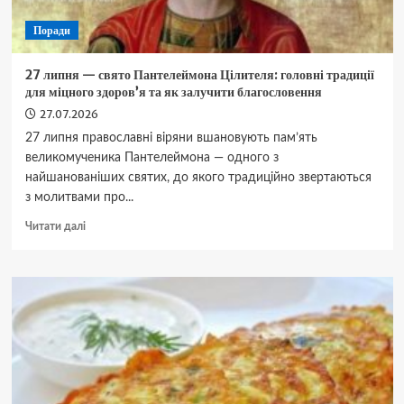
Поради
27 липня — свято Пантелеймона Цілителя: головні традиції
для міцного здоров’я та як залучити благословення
27.07.2026
27 липня православні віряни вшановують пам’ять
великомученика Пантелеймона — одного з
найшанованіших святих, до якого традиційно звертаються
з молитвами про...
Докладніше
Читати далі
про
27
липня
—
свято
Пантелеймона
Цілителя:
головні
традиції
для