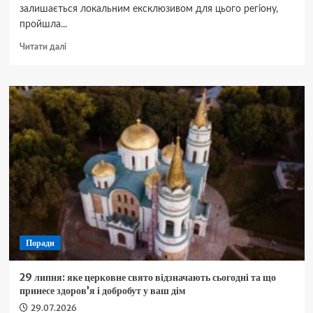
залишається локальним ексклюзивом для цього регіону,
пройшла...
Докладніше
Читати далі
про
Suzuki
Brezza
стала
доступнішою:
компактний
кросовер
отримав
потужний
турбомотор
Поради
29 липня: яке церковне свято відзначають сьогодні та що
принесе здоров’я і добробут у ваш дім
29.07.2026