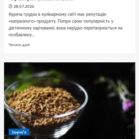
28.07.2026
Куряча грудка в кулінарному світі має репутацію
«капризного» продукту. Попри свою популярність у
дієтичному харчуванні, вона нерідко перетворюється на
позбавлену...
Докладніше
Читати далі
про
Ідеально
соковита
куряча
грудка
на
пательні:
професійні
секрети
приготування
без
сухості
Здоров'я