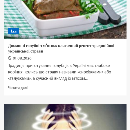
точка
димлення
Їжа
Домашні голубці з м’ясом: класичний рецепт традиційної
української страви
01.08.2026
Традиція приготування голубців в Україні має глибоке
коріння: колись цю страву називали «сироїжками» або
«галузками», а сучасний вигляд із м’ясом...
Докладніше
Читати далі
про
Домашні
голубці
з
м’ясом:
класичний
рецепт