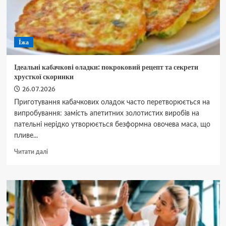
міцного
здоров’я
та
як
Їжа
залучити
благословення
Ідеальні кабачкові оладки: покроковий рецепт та секрети
хрусткої скоринки
26.07.2026
Приготування кабачкових оладок часто перетворюється на
випробування: замість апетитних золотистих виробів на
пательні нерідко утворюється безформна овочева маса, що
пливе...
Докладніше
Читати далі
про
Ідеальні
кабачкові
оладки:
покроковий
рецепт
та