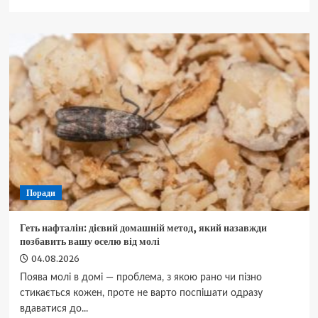
про
Honda
Accord
2027:
головна
інновація
оновленого
седана
прихована
у
поворотниках
Поради
Геть нафталін: дієвий домашній метод, який назавжди
позбавить вашу оселю від молі
04.08.2026
Поява молі в домі — проблема, з якою рано чи пізно
стикається кожен, проте не варто поспішати одразу
вдаватися до...