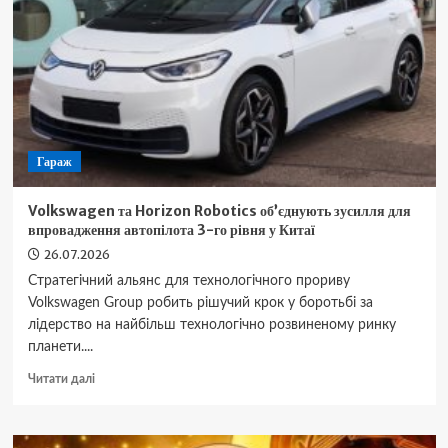
заходу
сонця
працюють
найкраще
Гараж
Volkswagen та Horizon Robotics об’єднують зусилля для
впровадження автопілота 3-го рівня у Китаї
26.07.2026
Стратегічний альянс для технологічного прориву
Volkswagen Group робить рішучий крок у боротьбі за
лідерство на найбільш технологічно розвиненому ринку
планети....
Докладніше
Читати далі
про
Volkswagen
та