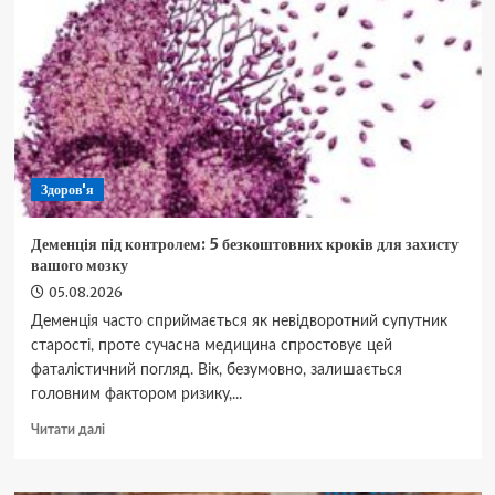
пабної
класики
на
вашій
кухні
Здоров'я
Деменція під контролем: 5 безкоштовних кроків для захисту
вашого мозку
05.08.2026
Деменція часто сприймається як невідворотний супутник
старості, проте сучасна медицина спростовує цей
фаталістичний погляд. Вік, безумовно, залишається
головним фактором ризику,...
Докладніше
Читати далі
про
Деменція
під