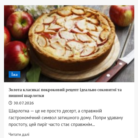
на
31
липня:
Місяць
у
Рибах
відкриває
таємні
підказки
Всесвіту
для
кожного
Їжа
знака
зодіаку
Золота класика: покроковий рецепт ідеально соковитої та
пишної шарлотки
30.07.2026
Шарлотка — це не просто десерт, а справжній
гастрономічний символ затишного дому. Попри удавану
простоту, цей пиріг часто стає справжнім...
Докладніше
Читати далі