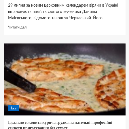
29 липня за новим церковним календарем віряни в Україні
вшановують пам’ять святого мученика Даниїла
Млієвського, відомого також як Черкаський. Його...
Докладніше
Читати далі
про
29
липня:
яке
церковне
свято
відзначають
сьогодні
та
що
принесе
здоров’я
і
добробут
Їжа
у
ваш
дім
Ідеально соковита куряча грудка на пательні: професійні
секрети приготування без сухості