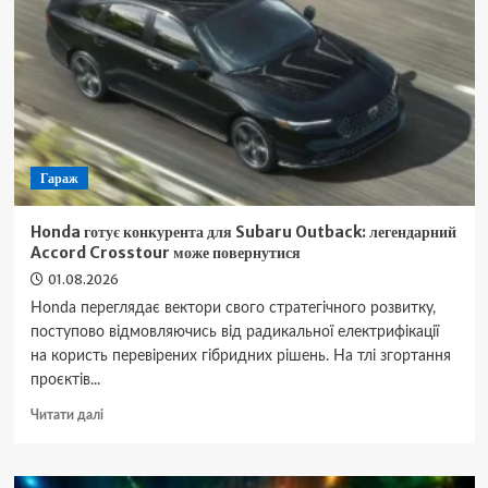
назвали
чотири
головні
причини
поганого
самопочуття
Гараж
Honda готує конкурента для Subaru Outback: легендарний
Accord Crosstour може повернутися
01.08.2026
Honda переглядає вектори свого стратегічного розвитку,
поступово відмовляючись від радикальної електрифікації
на користь перевірених гібридних рішень. На тлі згортання
проєктів...
Докладніше
Читати далі
про
Honda
готує