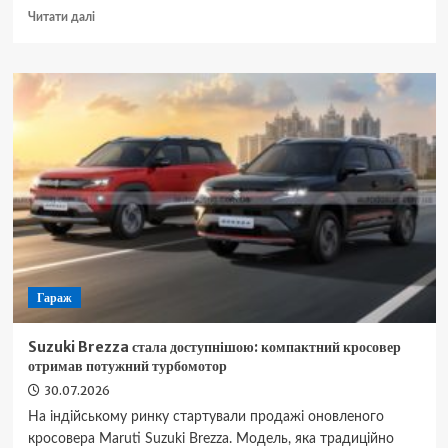
Докладніше
Читати далі
про
5
симптомів
запалення
кишківника
та
продукти,
що
допоможуть
відновити
травлення
Гараж
Suzuki Brezza стала доступнішою: компактний кросовер
отримав потужний турбомотор
30.07.2026
На індійському ринку стартували продажі оновленого
кросовера Maruti Suzuki Brezza. Модель, яка традиційно