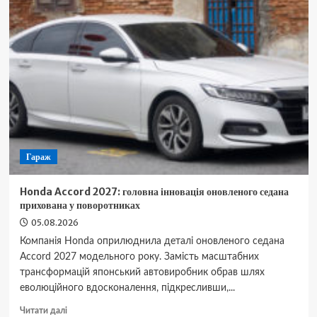
контролем:
5
безкоштовних
кроків
для
захисту
вашого
мозку
Гараж
Honda Accord 2027: головна інновація оновленого седана
прихована у поворотниках
05.08.2026
Компанія Honda оприлюднила деталі оновленого седана
Accord 2027 модельного року. Замість масштабних
трансформацій японський автовиробник обрав шлях
еволюційного вдосконалення, підкресливши,...
Докладніше
Читати далі