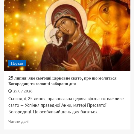
Horizon
Robotics
об’єднують
зусилля
для
впровадження
автопілота
3-
го
рівня
у
Поради
Китаї
25 липня: яке сьогодні церковне свято, про що моляться
Богородиці та головні заборони дня
25.07.2026
Сьогодні, 25 липня, православна церква відзначає важливе
свято — Успіння праведної Анни, матері Пресвятої
Богородиці. Це особливий день для багатьох...
Докладніше
Читати далі
про
25