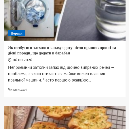
Поради
Як позбутися затхлого запаху одягу після прання: прості та
дієві поради, що додати в барабан
06.08.2026
Неприємний затхлий запах від щойно випраних речей —
проблема, з якою стикається майже кожен власник
пральної машини. Часто першою реакцією...
Докладніше
Читати далі
про
Як
позбутися
затхлого
запаху
одягу
після