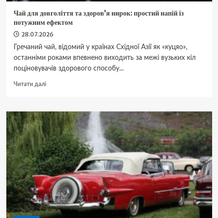
Чай для довголіття та здоров’я нирок: простий напій із
потужним ефектом
28.07.2026
Гречаний чай, відомий у країнах Східної Азії як «куцяо»,
останніми роками впевнено виходить за межі вузьких кіл
поціновувачів здорового способу...
Докладніше
Читати далі
про
Чай
для
довголіття
та
здоров’я
нирок:
простий
напій
із
потужним
ефектом