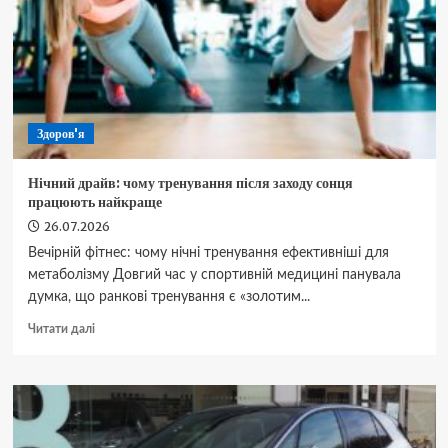
секрети
хрусткої
скоринки
Здоров'я
Нічний драйв: чому тренування після заходу сонця
працюють найкраще
26.07.2026
Вечірній фітнес: чому нічні тренування ефективніші для
метаболізму Довгий час у спортивній медицині панувала
думка, що ранкові тренування є «золотим...
Докладніше
Читати далі
про
Нічний
драйв:
чому
тренування
після