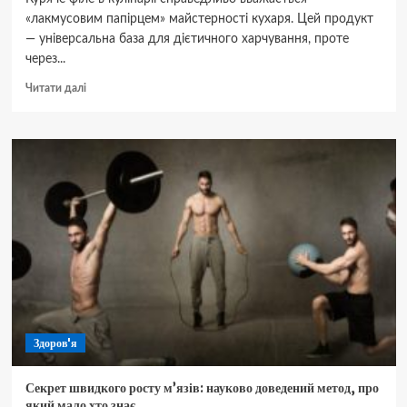
«лакмусовим папірцем» майстерності кухаря. Цей продукт
— універсальна база для дієтичного харчування, проте
через...
Докладніше
Читати далі
про
Секрет
ідеальної
соковитості:
як
запекти
ніжне
куряче
філе
в
духовці
за
законами
кулінарної
Здоров'я
фізики
Секрет швидкого росту м’язів: науково доведений метод, про
який мало хто знає