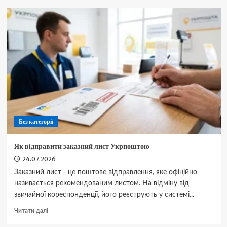
липня:
яке
сьогодні
церковне
свято,
про
що
моляться
Богородиці
та
головні
заборони
Без категорії
дня
Як відправити заказний лист Укрпоштою
24.07.2026
Заказний лист - це поштове відправлення, яке офіційно
називається рекомендованим листом. На відміну від
звичайної кореспонденції, його реєструють у системі...
Докладніше
Читати далі
про