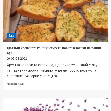
прання:
прості
та
дієві
поради,
що
додати
Їжа
в
барабан
Ідеальні часникові грінки: секрети пабної класики на вашій
кухні
05.08.2026
Хрустка золотиста скоринка, що приховує ніжний м’якуш,
та пікантний аромат часнику — це не просто перекус, а
справжнє кулінарне мистецтво,...
Докладніше
Читати далі
про
Ідеальні
часникові
грінки:
секрети