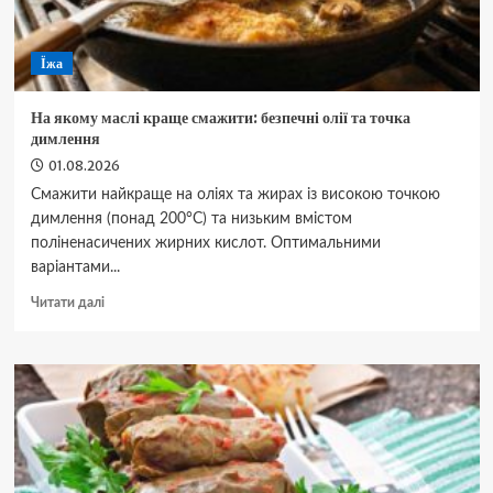
до
блиску
за
Їжа
лічені
хвилини
На якому маслі краще смажити: безпечні олії та точка
димлення
01.08.2026
Смажити найкраще на оліях та жирах із високою точкою
димлення (понад 200°C) та низьким вмістом
поліненасичених жирних кислот. Оптимальними
варіантами...
Докладніше
Читати далі
про
На
якому
маслі
краще
смажити:
безпечні
олії
та