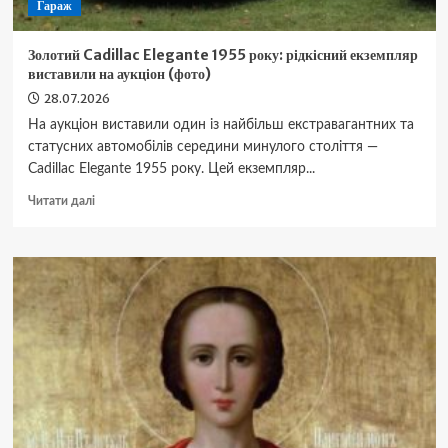
Гараж
Золотий Cadillac Elegante 1955 року: рідкісний екземпляр
виставили на аукціон (фото)
28.07.2026
На аукціон виставили один із найбільш екстравагантних та
статусних автомобілів середини минулого століття —
Cadillac Elegante 1955 року. Цей екземпляр...
Докладніше
Читати далі
про
Золотий
Cadillac
Elegante
1955
року:
рідкісний
екземпляр
виставили
на
аукціон
(фото)