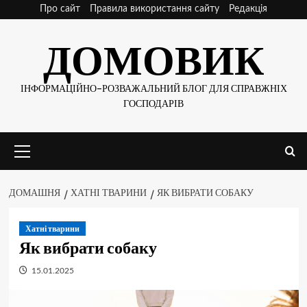
Skip
Про сайт
Правила використання сайту
Редакція
to
ДОМОВИК
content
ІНФОРМАЦІЙНО-РОЗВАЖАЛЬНИЙ БЛОГ ДЛЯ СПРАВЖНІХ
ГОСПОДАРІВ
Основне
меню
ДОМАШНЯ
ХАТНІ ТВАРИНИ
ЯК ВИБРАТИ СОБАКУ
Хатні тварини
Як вибрати собаку
15.01.2025