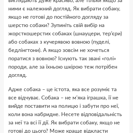
виглядають дуже красиво, але тільки якщо за
ними є належний догляд. Як вибрати собаку,
якщо не готові до постійного догляду за
шерстю собаки? Зупиніть свій вибір на
жорсткошерстих собаках (шнауцери, тер’єри)
або собаках з кучерявою вовною (пуделі,
бедлінгтони). А якщо зовсім не хочеться
поратися з вовною? Існують так звані «голі»
породи, але за їхньою шкірою теж потрібен
догляд.
Адже собака – це істота, яка все розуміє та
все відчуває. Собака – не м’яка іграшка, її не
вийде поставити на полицю і забути про неї,
коли вона набридне. Несете відповідальність
за неї та всі її дії. Як вибрати собаку, якщо не
готові до цього? Може краще відкласти