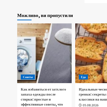
Можливо, ви пропустили
Советы
Еда
Как избавиться от затхлого
Идеальные чесн
запаха одежды после
гренки: секреты
стирки: простые и
классики на ваш
эффективные советы, что
05.08.2026