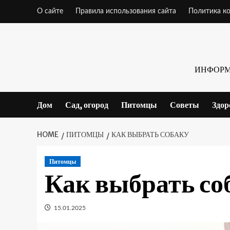
Skip
О сайте
Правила использования сайта
Политика к
to
content
ИНФОРМ
Дом
Сад, огород
Питомцы
Советы
Здор
HOME
ПИТОМЦЫ
КАК ВЫБРАТЬ СОБАКУ
Питомцы
Как выбрать со
15.01.2025