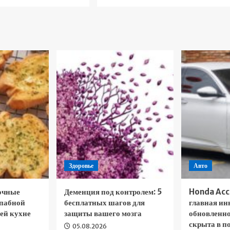
Здоровье
Авто
очные
Деменция под контролем: 5
Honda Acc
 пабной
бесплатных шагов для
главная ин
ей кухне
защиты вашего мозга
обновленно
скрыта в п
05.08.2026