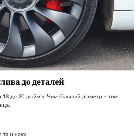
лива до деталей
ід 18 до 20 дюймів. Чим більший діаметр – тим
аща.
 та ціною;