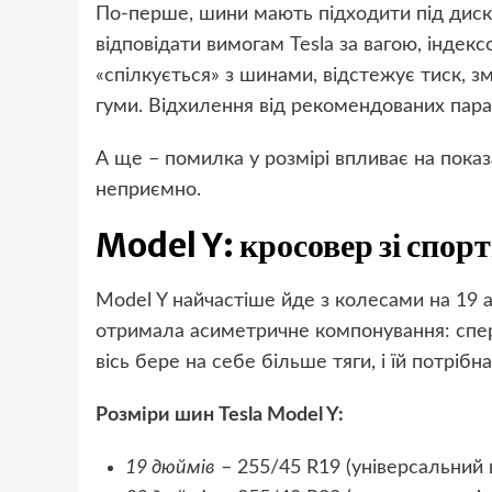
По-перше, шини мають підходити під диск. 
відповідати вимогам Tesla за вагою, інде
«спілкується» з шинами, відстежує тиск, з
гуми. Відхилення від рекомендованих пара
А ще – помилка у розмірі впливає на показ
неприємно.
Model Y: кросовер зі спо
Model Y найчастіше йде з колесами на 19 
отримала асиметричне компонування: спере
вісь бере на себе більше тяги, і їй потрібн
Розміри шин Tesla Model Y:
19 дюймів
– 255/45 R19 (універсальний 