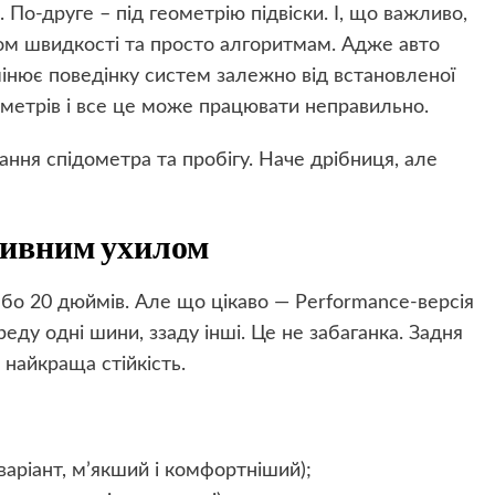
По-друге – під геометрію підвіски. І, що важливо,
ксом швидкості та просто алгоритмам. Адже авто
мінює поведінку систем залежно від встановленої
метрів і все це може працювати неправильно.
ання спідометра та пробігу. Наче дрібниця, але
ртивним ухилом
або 20 дюймів. Але що цікаво — Performance-версія
ду одні шини, ззаду інші. Це не забаганка. Задня
а найкраща стійкість.
варіант, м’якший і комфортніший);