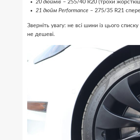
20 дюймів
– 255/40 R20 (трохи жорсткіше
21 дюйм Performance
– 275/35 R21 спере
Зверніть увагу: не всі шини із цього списку
не дешеві.