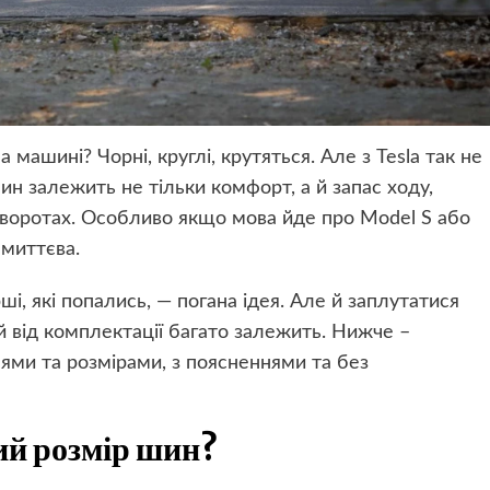
а машині? Чорні, круглі, крутяться. Але з Tesla так не
шин залежить не тільки комфорт, а й запас ходу,
поворотах. Особливо якщо мова йде про Model S або
 миттєва.
рші, які попались, — погана ідея. Але й заплутатися
 й від комплектації багато залежить. Нижче –
ями та розмірами, з поясненнями та без
ий розмір шин?