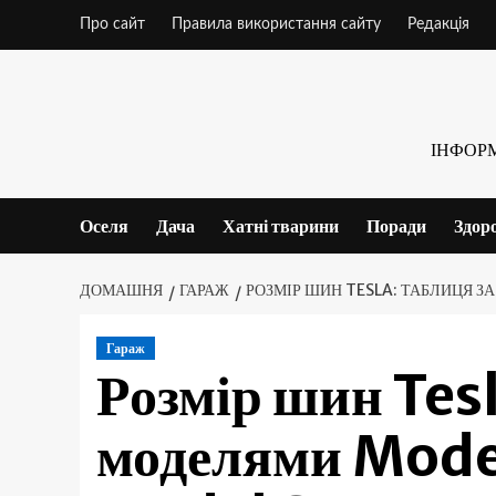
Skip
Про сайт
Правила використання сайту
Редакція
to
content
ІНФОР
Оселя
Дача
Хатні тварини
Поради
Здор
ДОМАШНЯ
ГАРАЖ
РОЗМІР ШИН TESLA: ТАБЛИЦЯ ЗА
Гараж
Розмір шин Tesl
моделями Model