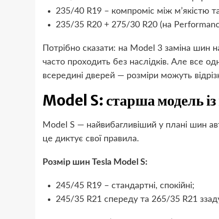
235/40 R19 – компроміс між м’якістю т
235/35 R20 + 275/30 R20 (на Performanc
Потрібно сказати: на Model 3 заміна шин 
часто проходить без наслідків. Але все од
всередині дверей — розміри можуть відрізн
Model S: старша модель і
Model S — найвибагливіший у плані шин авт
це диктує свої правила.
Розмір шин Tesla Model S:
245/45 R19 – стандартні, спокійні;
245/35 R21 спереду та 265/35 R21 ззаду