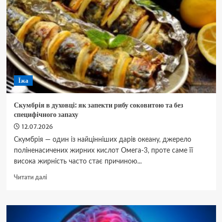
вирощування
та
домашнього
догляду
Їжа
Скумбрія в духовці: як запекти рибу соковитою та без
специфічного запаху
12.07.2026
Скумбрія — один із найцінніших дарів океану, джерело
поліненасичених жирних кислот Омега-3, проте саме її
висока жирність часто стає причиною...
Докладніше
Читати далі
про
Скумбрія
в
духовці: