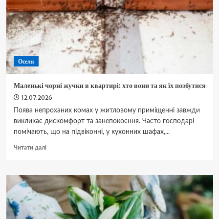
Оселя
Маленькі чорні жучки в квартирі: хто вони та як їх позбутися
12.07.2026
Поява непроханих комах у житловому приміщенні завжди
викликає дискомфорт та занепокоєння. Часто господарі
помічають, що на підвіконні, у кухонних шафах,...
Докладніше
Читати далі
про
Маленькі
чорні
жучки
в
квартирі:
хто