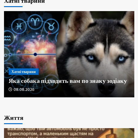
Хатні тварини
Хатні тварини
Хатні тварини
Хатні тварини
Яка собака підходить вам по знаку зодіаку
Найпопулярніші декоративні породи собак для
Чому кіт нявкає вночі та як його заспокоїти
08.08.2026
квартири
08.08.2026
08.08.2026
Життя