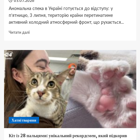
03.07.2026
Аномальна спека в Україні готується до відступу: у
п’ятницю, 3 липня, територію країни перетинатиме
активний холодний атмосферний фронт, що рухається...
Докладніше
Читати далі
про
Спека
відступає:
синоптики
попередили
про
потужний
удар
стихії
та
назвали
точні
дати
приходу
Хатні тварини
негоди
Кіт із 28 пальцями: унікальний рекордсмен, який підкорив