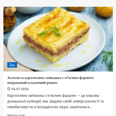
Чому
пральна
машина
смердить
влітку:
як
швидко
та
назавжди
позбутися
неприємного
запаху
Їжа
Золотиста картопляна запіканка з м’ясним фаршем:
покроковий класичний рецепт
04.07.2026
Картопляна запіканка з м’ясним фаршем — це класика
домашньої кулінарії, яка завдяки своїй універсальності та
невибагливістю в інгредієнтах міцно закріпилася...
Докладніше
Читати далі