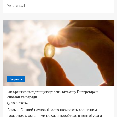
Докладніше
Читати далі
про
Як
приготувати
ідеальний
рис
з
овочами:
секрети
розсипчастої
та
соковитої
страви
Здоров'я
Як ефективно підвищити рівень вітаміну D: перевірені
способи та поради
10.07.2026
Вітамін D, який науковці часто називають «сонячним
гормоном», останніми роками перебуває в центрі уваги