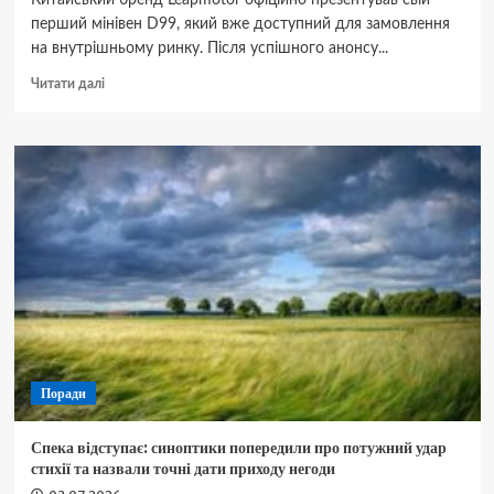
Китайський бренд Leapmotor офіційно презентував свій
перший мінівен D99, який вже доступний для замовлення
на внутрішньому ринку. Після успішного анонсу...
Докладніше
Читати далі
про
Leapmotor
офіційно
представила
свій
перший
електричний
мінівен
Поради
Спека відступає: синоптики попередили про потужний удар
стихії та назвали точні дати приходу негоди