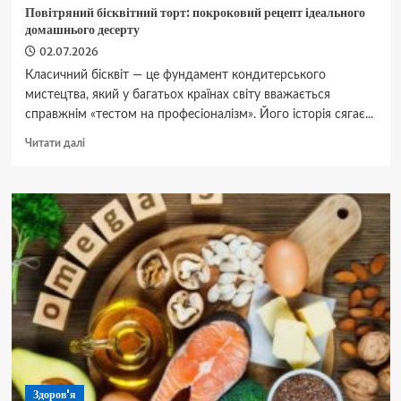
Повітряний бісквітний торт: покроковий рецепт ідеального
домашнього десерту
02.07.2026
Класичний бісквіт — це фундамент кондитерського
мистецтва, який у багатьох країнах світу вважається
справжнім «тестом на професіоналізм». Його історія сягає...
Докладніше
Читати далі
про
Повітряний
бісквітний
торт:
покроковий
рецепт
ідеального
домашнього
десерту
Здоров'я