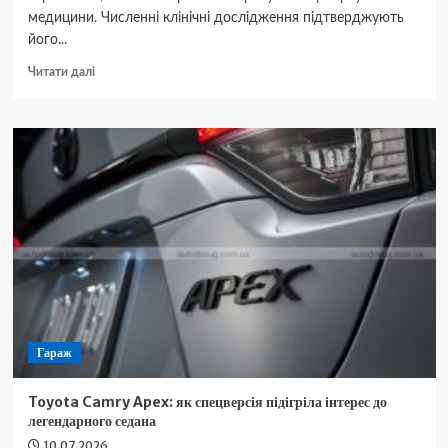
медицини. Численні клінічні дослідження підтверджують
його...
Докладніше
Читати далі
про
Як
ефективно
підвищити
рівень
вітаміну
D:
перевірені
способи
та
поради
Гараж
Toyota Camry Apex: як спецверсія підігріла інтерес до
легендарного седана
10.07.2026