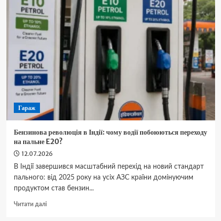
як
розпізнати
загрозу
за
10
років
до
катастрофи
Гараж
Бензинова революція в Індії: чому водії побоюються переходу
на пальне E20?
12.07.2026
В Індії завершився масштабний перехід на новий стандарт
пального: від 2025 року на усіх АЗС країни домінуючим
продуктом став бензин...
Докладніше
Читати далі
про