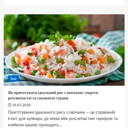
про
Як
зрозуміти,
що
кавун
дозрів:
перевірені
ознаки
для
визначення
ідеального
плоду
на
городі
Їжа
Як приготувати ідеальний рис з овочами: секрети
розсипчастої та соковитої страви
10.07.2026
Приготування ідеального рису з овочами — це справжній
іспит для кулінара, де межа між розсипчастим гарніром та
клейкою кашею проходить...