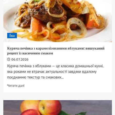
воду,
щоб
тісто
не
рвалося
і
не
Їжа
розварювалося
Куряча печінка з карамелізованими яблуками: вишуканий
рецепт із насиченим смаком
06.07.2026
Куряча печінка з яблуками — це класика домашньої кухні,
яка роками не втрачає актуальності завдяки вдалому
поєднанню текстур та смакових...
Докладніше
Читати далі
про
Куряча
печінка
з
карамелізованими
яблуками: