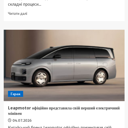
складні процеси...
Докладніше
Читати далі
про
Ознака
нестачі
вітаміну
B12,
яку
легко
помітити
на
руках:
на
що
звернути
увагу?
Гараж
Leapmotor офіційно представила свій перший електричний
мінівен
04.07.2026