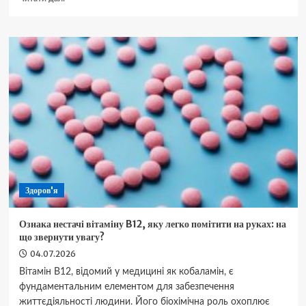
про
Золотиста
картопляна
запіканка
з
м’ясним
фаршем:
покроковий
класичний
рецепт
Здоров'я
Ознака нестачі вітаміну B12, яку легко помітити на руках: на
що звернути увагу?
04.07.2026
Вітамін B12, відомий у медицині як кобаламін, є
фундаментальним елементом для забезпечення
життєдіяльності людини. Його біохімічна роль охоплює