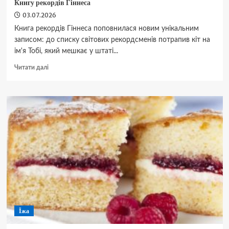
Книгу рекордів Гіннеса
03.07.2026
Книга рекордів Гіннеса поповнилася новим унікальним
записом: до списку світових рекордсменів потрапив кіт на
ім'я Тобі, який мешкає у штаті...
Докладніше
Читати далі
про
Кіт
із
28
пальцями:
унікальний
рекордсмен,
який
підкорив
Книгу
рекордів
Гіннеса
Їжа