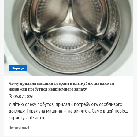
Fiat
Doblo
(2010-
2022):
повна
таблиця
робіт
та
об’єми
технічних
рідин
Поради
Чому пральна машина смердить влітку: як швидко та
назавжди позбутися неприємного запаху
05.07.2026
У літню спеку побутові прилади потребують особливого
догляду, і пральна машина — не виняток. Саме в цей період
користувачі часто...
Докладніше
Читати далі
про