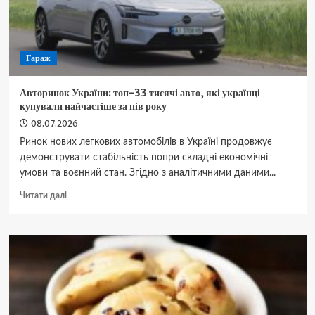
які
допоможуть
охолонути
Гараж
Авторинок України: топ-33 тисячі авто, які українці
купували найчастіше за пів року
08.07.2026
Ринок нових легкових автомобілів в Україні продовжує
демонструвати стабільність попри складні економічні
умови та воєнний стан. Згідно з аналітичними даними...
Докладніше
Читати далі
про
Авторинок
України:
топ-33
тисячі
авто,
які
українці
купували