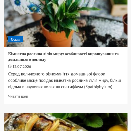
вони
та
як
їх
позбутися
Оселя
Кімнатна рослина лілія миру: особливості вирощування та
домашнього догляду
12.07.2026
Серед величезного різноманіття домашньої флори
особливе місце посідає кімнатна рослина лілія миру, більш
відома в наукових колах як спатифілум (Spathiphyllum)....
Докладніше
Читати далі
про
Кімнатна
рослина
лілія
миру:
особливості