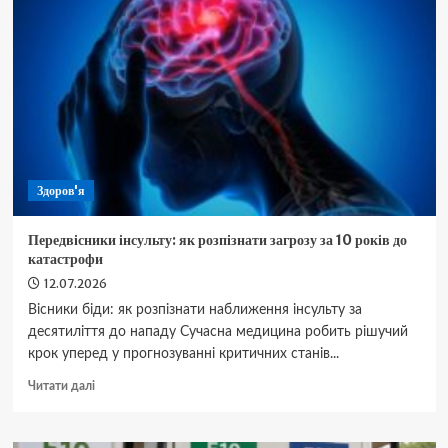
як
запекти
рибу
соковитою
та
без
специфічного
запаху
Здоров'я
Передвісники інсульту: як розпізнати загрозу за 10 років до
катастрофи
12.07.2026
Вісники біди: як розпізнати наближення інсульту за
десятиліття до нападу Сучасна медицина робить рішучий
крок уперед у прогнозуванні критичних станів...
Докладніше
Читати далі
про
Передвісники
інсульту: