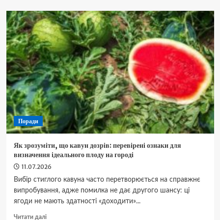
Бензинова
революція
в
Індії:
чому
водії
побоюються
переходу
на
пальне
E20?
Поради
Як зрозуміти, що кавун дозрів: перевірені ознаки для
визначення ідеального плоду на городі
11.07.2026
Вибір стиглого кавуна часто перетворюється на справжнє
випробування, адже помилка не дає другого шансу: ці
ягоди не мають здатності «доходити»...
Докладніше
Читати далі