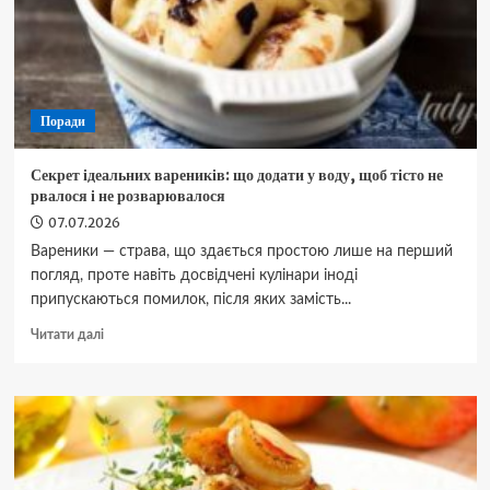
найчастіше
за
пів
року
Поради
Секрет ідеальних вареників: що додати у воду, щоб тісто не
рвалося і не розварювалося
07.07.2026
Вареники — страва, що здається простою лише на перший
погляд, проте навіть досвідчені кулінари іноді
припускаються помилок, після яких замість...
Докладніше
Читати далі
про
Секрет
ідеальних
вареників:
що
додати
у