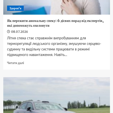
Здоров'я
Як пережити аномальну спеку: 6 дієвих порад від експертів,
які допоможуть охолонути
08.07.2026
Літня спека стає справжнім випробуванням для
терморегуляції людського організму, змушуючи серцево-
судинну та видільну системи працювати в режимі
підвищеного навантаження. Навіть...
Докладніше
Читати далі
про
Як
пережити
аномальну
спеку:
6
дієвих
порад
від
експертів,