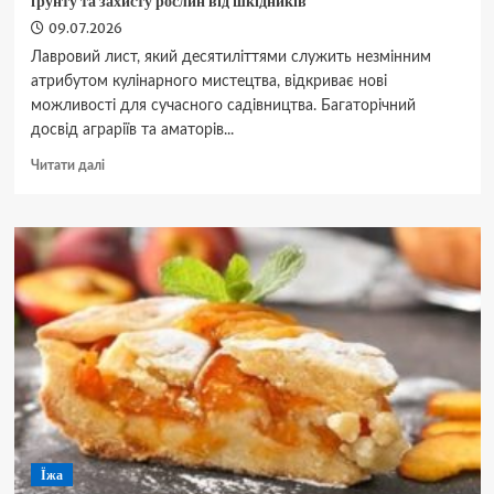
ґрунту та захисту рослин від шкідників
09.07.2026
Лавровий лист, який десятиліттями служить незмінним
атрибутом кулінарного мистецтва, відкриває нові
можливості для сучасного садівництва. Багаторічний
досвід аграріїв та аматорів...
Докладніше
Читати далі
про
Лавровий
лист
на
городі:
секретний
помічник
для
родючості
ґрунту
та
захисту
рослин
від
Їжа
шкідників