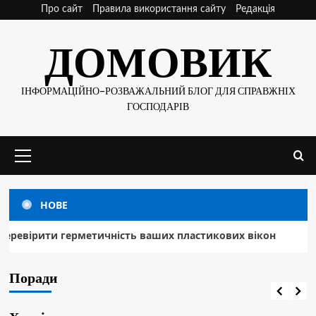
Skip
Про сайт
Правила використання сайту
Редакція
to
ДОМОВИК
content
ІНФОРМАЦІЙНО-РОЗВАЖАЛЬНИЙ БЛОГ ДЛЯ СПРАВЖНІХ
ГОСПОДАРІВ
Основне
меню
НОВЕ
Поради
ість ваших пластикових вікон
Гумористичні п
Лайфхак зі склянкою: як самостійно перевірити
герметичність ваших пластикових вікон
Поради
08.08.2026