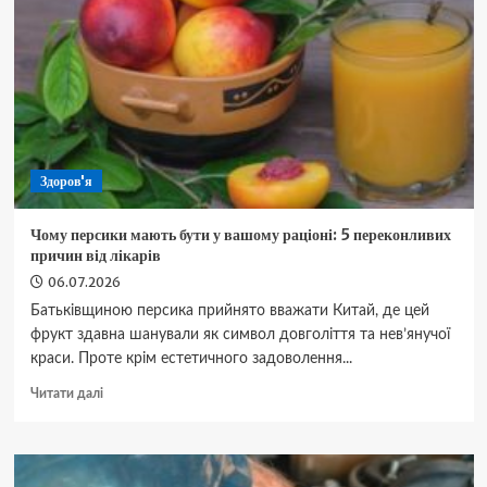
вишуканий
рецепт
із
насиченим
смаком
Здоров'я
Чому персики мають бути у вашому раціоні: 5 переконливих
причин від лікарів
06.07.2026
Батьківщиною персика прийнято вважати Китай, де цей
фрукт здавна шанували як символ довголіття та нев’янучої
краси. Проте крім естетичного задоволення...
Докладніше
Читати далі
про
Чому
персики
мають