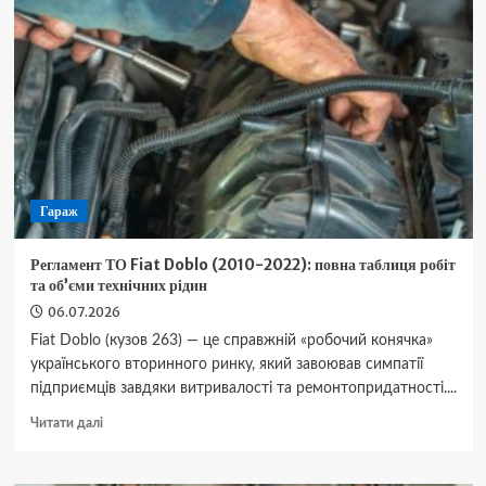
бути
у
вашому
раціоні:
5
переконливих
причин
від
лікарів
Гараж
Регламент ТО Fiat Doblo (2010-2022): повна таблиця робіт
та об’єми технічних рідин
06.07.2026
Fiat Doblo (кузов 263) — це справжній «робочий конячка»
українського вторинного ринку, який завоював симпатії
підприємців завдяки витривалості та ремонтопридатності....
Докладніше
Читати далі
про
Регламент
ТО