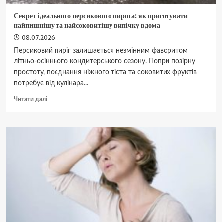
Секрет ідеального персикового пирога: як приготувати
найпишнішу та найсоковитішу випічку вдома
08.07.2026
Персиковий пиріг залишається незмінним фаворитом
літньо-осіннього кондитерського сезону. Попри позірну
простоту, поєднання ніжного тіста та соковитих фруктів
потребує від кулінара...
Докладніше
Читати далі
про
Секрет
ідеального
персикового
пирога:
як
приготувати
найпишнішу
та
найсоковитішу
випічку
вдома