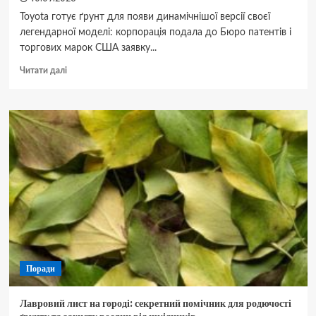
Toyota готує ґрунт для появи динамічнішої версії своєї
легендарної моделі: корпорація подала до Бюро патентів і
торгових марок США заявку...
Докладніше
Читати далі
про
Toyota
Camry
Apex:
як
спецверсія
підігріла
інтерес
до
легендарного
седана
Поради
Лавровий лист на городі: секретний помічник для родючості