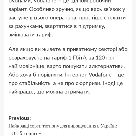
бубнами, Vodafone – це цілком робочий
варіант. Особливо зручно, якщо весь зв’язок у
вас уже в цього оператора: простіше стежити
за рахунками, звертатися в підтримку,
змінювати тариф.
Але якщо ви живете в приватному секторі або
розраховуєте на тариф 1 Гбіт/с за 120 грн –
найімовірніше, варто пошукати альтернативи.
Або хоча б порівняти. Інтернет Vodafone – це
про стабільність, а не про сюрпризи. Іноді це
найкраще, що можна отримати.
Post
Previous:
Найкращі сорти тютюну для вирощування в Україні:
navigation
ТОП 5 з описом