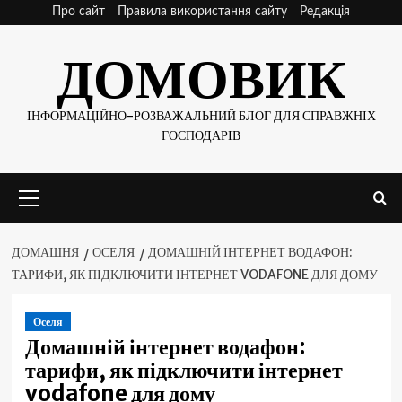
Skip
Про сайт
Правила використання сайту
Редакція
to
ДОМОВИК
content
ІНФОРМАЦІЙНО-РОЗВАЖАЛЬНИЙ БЛОГ ДЛЯ СПРАВЖНІХ
ГОСПОДАРІВ
Основне
меню
ДОМАШНЯ
ОСЕЛЯ
ДОМАШНІЙ ІНТЕРНЕТ ВОДАФОН:
ТАРИФИ, ЯК ПІДКЛЮЧИТИ ІНТЕРНЕТ VODAFONE ДЛЯ ДОМУ
Оселя
Домашній інтернет водафон:
тарифи, як підключити інтернет
vodafone для дому