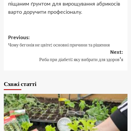
піщаним ґрунтом для вирощування абрикосів
варто доручити професіоналу.
Post
Previous:
Чому бегонія не цвіте: основні причини та рішення
navigation
Next:
Риба при діабеті: яку вибрати для здоров’я
Схожі статті