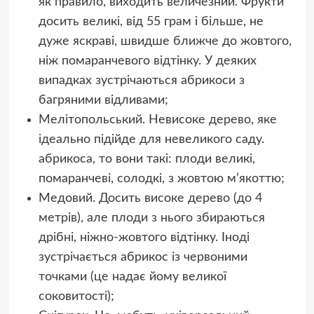
як правило, виходить величезний. Фрукти
досить великі, від 55 грам і більше, не
дуже яскраві, швидше ближче до жовтого,
ніж помаранчевого відтінку. У деяких
випадках зустрічаються абрикоси з
багряними відливами;
Мелітопольський. Невисоке дерево, яке
ідеально підійде для невеликого саду.
абрикоса, то вони такі: плоди великі,
помаранчеві, солодкі, з жовтою м’якоттю;
Медовий. Досить високе дерево (до 4
метрів), але плоди з нього збираються
дрібні, ніжно-жовтого відтінку. Іноді
зустрічається абрикос із червоними
точками (це надає йому великої
соковитості);