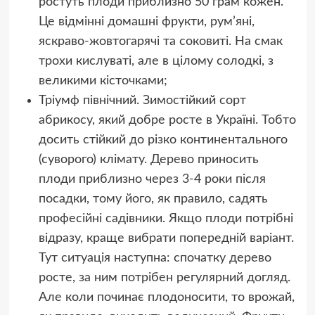
ростуть плоди приблизно 50 грам кожен.
Це відмінні домашні фрукти, рум’яні,
яскраво-жовтогарячі та соковиті. На смак
трохи кислуваті, але в цілому солодкі, з
великими кісточками;
Тріумф північний. Зимостійкий сорт
абрикосу, який добре росте в Україні. Тобто
досить стійкий до різко континентального
(суворого) клімату. Дерево приносить
плоди приблизно через 3-4 роки після
посадки, тому його, як правило, садять
професійні садівники. Якщо плоди потрібні
відразу, краще вибрати попередній варіант.
Тут ситуація наступна: спочатку дерево
росте, за ним потрібен регулярний догляд.
Але коли починає плодоносити, то врожай,