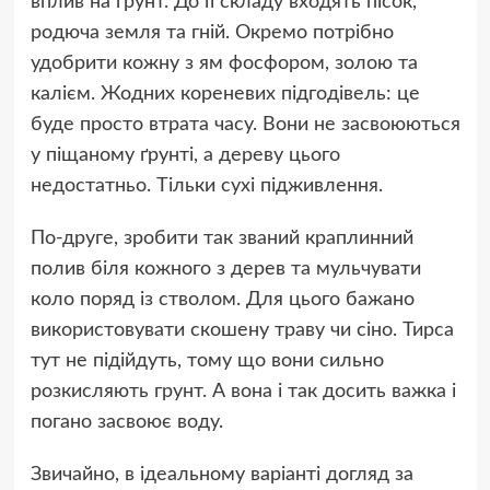
вплив на ґрунт. До її складу входять пісок,
родюча земля та гній. Окремо потрібно
удобрити кожну з ям фосфором, золою та
калієм. Жодних кореневих підгодівель: це
буде просто втрата часу. Вони не засвоюються
у піщаному ґрунті, а дереву цього
недостатньо. Тільки сухі підживлення.
По-друге, зробити так званий краплинний
полив біля кожного з дерев та мульчувати
коло поряд із стволом. Для цього бажано
використовувати скошену траву чи сіно. Тирса
тут не підійдуть, тому що вони сильно
розкисляють грунт. А вона і так досить важка і
погано засвоює воду.
Звичайно, в ідеальному варіанті догляд за