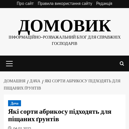
Skip
Про сайт
Правила використання сайту
Редакція
to
ДОМОВИК
content
ІНФОРМАЦІЙНО-РОЗВАЖАЛЬНИЙ БЛОГ ДЛЯ СПРАВЖНІХ
ГОСПОДАРІВ
Основне
меню
ДОМАШНЯ
ДАЧА
ЯКІ СОРТИ АБРИКОСУ ПІДХОДЯТЬ ДЛЯ
ПІЩАНИХ ҐРУНТІВ
Дача
Які сорти абрикосу підходять для
піщаних ґрунтів
04.01.2025