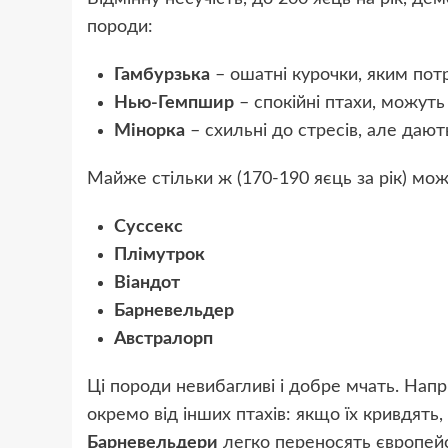
породи:
Гамбурзька
– ошатні курочки, яким потр
Нью-Гемпшир
– спокійні птахи, можуть 
Мінорка
– схильні до стресів, але дают
Майже стільки ж (170-190 яєць за рік) мо
Суссекс
Плімутрок
Віандот
Барневельдер
Австралорп
Ці породи невибагливі і добре мчать. На
окремо від інших птахів: якщо їх кривдять
Барневельдери
легко переносять європейс