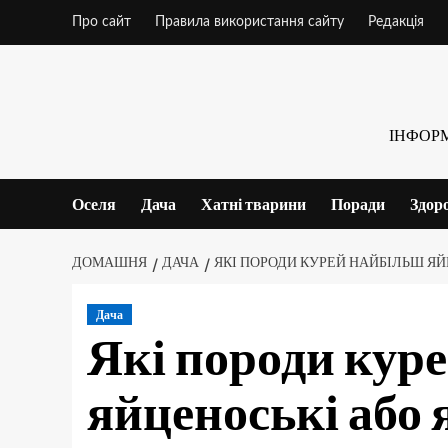
Skip
Про сайт
Правила використання сайту
Редакція
to
content
ІНФОР
Оселя
Дача
Хатні тварини
Поради
Здор
ДОМАШНЯ
ДАЧА
ЯКІ ПОРОДИ КУРЕЙ НАЙБІЛЬШ ЯЙ
Дача
Які породи кур
яйценоські або 