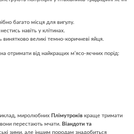
ібно багато місця для вигулу.
нестись навіть у клітинах.
ь винятково великі темно-коричневі яйця.
жна отримати від найкращих м’ясо-яєчних порід:
приклад, миролюбних
Плімутроків
краще тримати
, вони перестають мчати.
Віандоти та
ькі зими, але іншим породам знадобиться