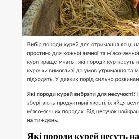
Вибір породи курей для отримання яєць н
простим: для кожної яєчної та м’ясо-яєчної
кури краще мчать і які породи кур несуть
курочки вимогливі до умов утримання та м
підходять. У деяких порід сильно розвинен
Які породи курей вибрати для несучості?
К
зберігають продуктивні якості, їх яйця вели
м’ясо-яєчних породах. Від несучок найкра
на тиждень.
Які породи курей несуть н