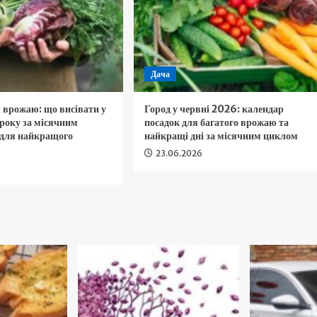
Дача
 врожаю: що висівати у
Город у червні 2026: календар
року за місячним
посадок для багатого врожаю та
 для найкращого
найкращі дні за місячним циклом
23.06.2026
6