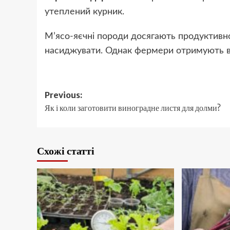
утеплений курник.
М’ясо-яєчні породи досягають продуктивного
насиджувати. Однак фермери отримують від
Post
Previous:
Як і коли заготовити виноградне листя для долми?
navigation
Схожі статті