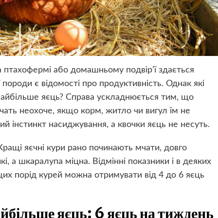
а птахофермі або домашньому подвір’ї здається
 породи є відомості про продуктивність. Однак які
 найбільше яєць? Справа ускладнюється тим, що
чать неохоче, якщо корм, житло чи вигул їм не
ий інстинкт насиджування, а квочки яєць не несуть.
ращі яєчні кури рано починають мчати, довго
кі, а шкаралупа міцна. Відмінні показники і в деяких
щих порід курей можна отримувати від 4 до 6 яєць
айбільше яєць: 6 яєць на тиждень