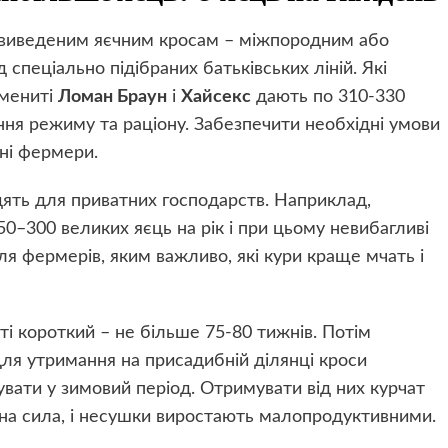
о виведеним яєчним кросам – міжпородним або
 спеціально підібраних батьківських ліній. Які
амениті
Ломан Браун
і
Хайсекс
дають по 310-330
ння режиму та раціону. Забезпечити необхідні умови
ені фермери.
одять для приватних господарств. Наприклад,
0–300 великих яєць на рік і при цьому невибагливі
для фермерів, яким важливо, які кури краще мчать і
сті короткий – не більше 75-80 тижнів. Потім
 Для утримання на присадибній ділянці кроси
увати у зимовий період. Отримувати від них курчат
дна сила, і несушки виростають малопродуктивними.