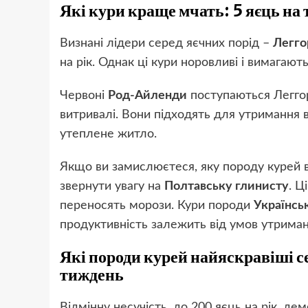
Які кури краще мчать: 5 яєць на
Визнані лідери серед яєчних порід –
Легго
на рік. Однак ці кури норовливі і вимагают
Червоні
Род-Айленди
поступаються Леггорн
витривалі. Вони підходять для утримання 
утеплене житло.
Якщо ви замислюєтеся, яку породу курей в
звернути увагу на
Полтавську глинисту
. Ц
переносять морози. Кури породи
Українсь
продуктивність залежить від умов утриман
Які породи курей найяскравіші се
тиждень
Відмінну несучість, до 200 яєць на рік, де