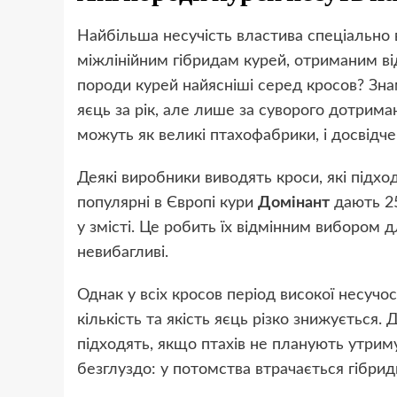
Найбільша несучість властива спеціальн
міжлінійним гібридам курей, отриманим від
породи курей найясніші серед кросов? Зн
яєць за рік, але лише за суворого дотрима
можуть як великі птахофабрики, і досвідч
Деякі виробники виводять кроси, які підх
популярні в Європі кури
Домінант
дають 25
у змісті. Це робить їх відмінним вибором 
невибагливі.
Однак у всіх кросов період високої несучо
кількість та якість яєць різко знижується.
підходять, якщо птахів не планують утрим
безглуздо: у потомства втрачається гібри