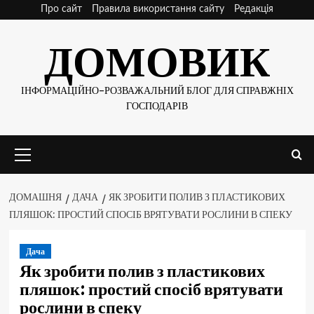
Skip
Про сайт
Правила використання сайту
Редакція
to
ДОМОВИК
content
ІНФОРМАЦІЙНО-РОЗВАЖАЛЬНИЙ БЛОГ ДЛЯ СПРАВЖНІХ
ГОСПОДАРІВ
Основне
меню
ДОМАШНЯ
ДАЧА
ЯК ЗРОБИТИ ПОЛИВ З ПЛАСТИКОВИХ
ПЛЯШОК: ПРОСТИЙ СПОСІБ ВРЯТУВАТИ РОСЛИНИ В СПЕКУ
Дача
Як зробити полив з пластикових
пляшок: простий спосіб врятувати
рослини в спеку