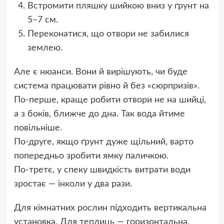
Встромити пляшку шийкою вниз у ґрунт на
5–7 см.
Переконатися, що отвори не забилися
землею.
Але є нюанси. Вони й вирішують, чи буде
система працювати рівно й без «сюрпризів».
По-перше, краще робити отвори не на шийці,
а з боків, ближче до дна. Так вода йтиме
повільніше.
По-друге, якщо ґрунт дуже щільний, варто
попередньо зробити ямку паличкою.
По-третє, у спеку швидкість витрати води
зростає — інколи у два рази.
Для кімнатних рослин підходить вертикальна
установка. Для теплиць — горизонтальна,