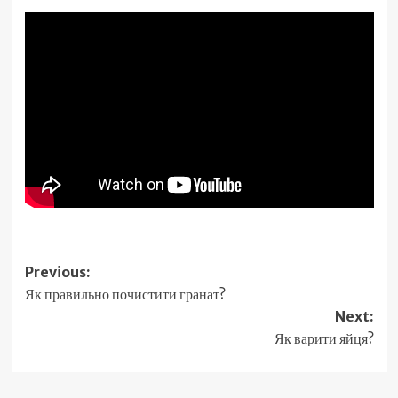
Post
Previous:
Як правильно почистити гранат?
navigation
Next:
Як варити яйця?