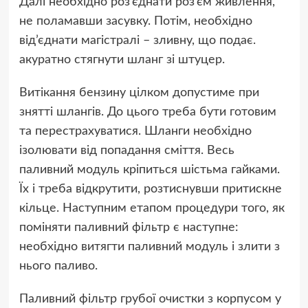
Далі необхідно роз’єднати роз’єм живлення,
не поламавши засувку. Потім, необхідно
від’єднати магістралі – зливну, що подає.
акуратно стягнути шланг зі штуцер.
Витікання бензину цілком допустиме при
знятті шлангів. До цього треба бути готовим
та перестрахуватися. Шланги необхідно
ізолювати від попадання сміття. Весь
паливний модуль кріпиться шістьма гайками.
Їх і треба відкрутити, розтиснувши притискне
кільце. Наступним етапом процедури того, як
поміняти паливний фільтр є наступне:
необхідно витягти паливний модуль і злити з
нього паливо.
Паливний фільтр грубої очистки з корпусом у