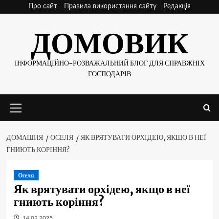
Skip
Про сайт
Правила використання сайту
Редакція
to
ДОМОВИК
content
ІНФОРМАЦІЙНО-РОЗВАЖАЛЬНИЙ БЛОГ ДЛЯ СПРАВЖНІХ
ГОСПОДАРІВ
Основне
меню
ДОМАШНЯ
ОСЕЛЯ
ЯК ВРЯТУВАТИ ОРХІДЕЮ, ЯКЩО В НЕЇ
ГНИЮТЬ КОРІННЯ?
Оселя
Як врятувати орхідею, якщо в неї
гниють коріння?
14.02.2025