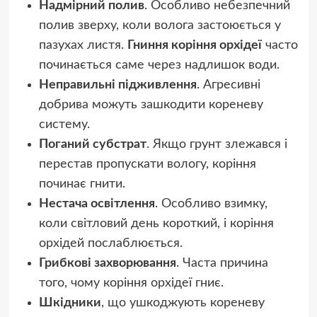
Надмірний полив
. Особливо небезпечний
полив зверху, коли волога застоюється у
пазухах листя.
Гниння коріння орхідеї
часто
починається саме через надлишок води.
Неправильні підживлення
. Агресивні
добрива можуть зашкодити кореневу
систему.
Поганий субстрат
. Якщо грунт злежався і
перестав пропускати вологу, коріння
починає гнити.
Нестача освітлення
. Особливо взимку,
коли світловий день короткий, і коріння
орхідей послаблюється.
Грибкові захворювання
. Часта причина
того, чому коріння орхідеї гниє.
Шкідники
, що ушкоджують кореневу