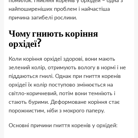
помилок. Гниєння коренів у орхідей – одна з
найпоширеніших проблем і найчастіша
причина загибелі рослини.
Чому гниють коріння
орхідеї?
Коли коріння орхідеї здорові, вони мають
зелений колір, отримують вологу в нормі і не
піддаються гнилі. Однак при гниття коренів
орхідеї їх колір поступово змінюється на
світло-коричневий, потім вони темніють і
стають бурими. Деформоване коріння стає
порожнистим, ніби з мокрого паперу.
Основні причини гниття коренів у орхідей: