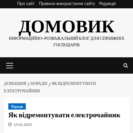
Skip
Про сайт
Правила використання сайту
Редакція
to
ДОМОВИК
content
ІНФОРМАЦІЙНО-РОЗВАЖАЛЬНИЙ БЛОГ ДЛЯ СПРАВЖНІХ
ГОСПОДАРІВ
Основне
меню
ДОМАШНЯ
ПОРАДИ
ЯК ВІДРЕМОНТУВАТИ
ЕЛЕКТРОЧАЙНИК
Поради
Як відремонтувати електрочайник
15.01.2025