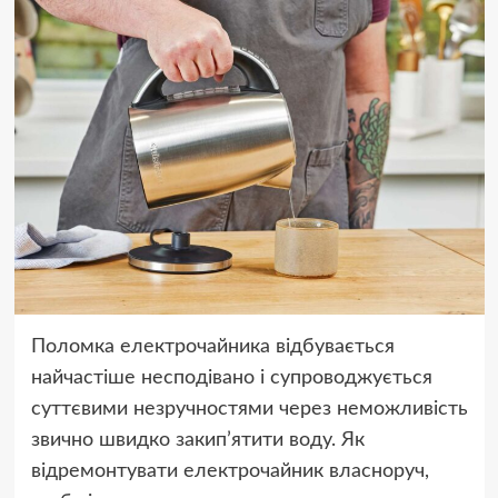
Поломка електрочайника відбувається
найчастіше несподівано і супроводжується
суттєвими незручностями через неможливість
звично швидко закип’ятити воду. Як
відремонтувати електрочайник власноруч,