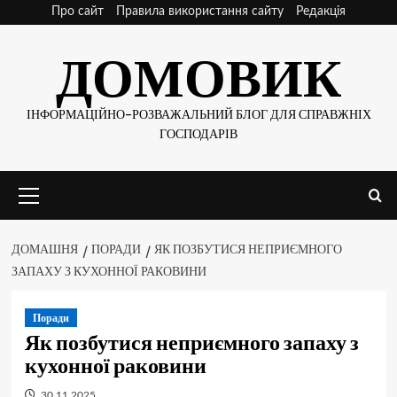
Skip
Про сайт
Правила використання сайту
Редакція
to
ДОМОВИК
content
ІНФОРМАЦІЙНО-РОЗВАЖАЛЬНИЙ БЛОГ ДЛЯ СПРАВЖНІХ
ГОСПОДАРІВ
Основне
меню
ДОМАШНЯ
ПОРАДИ
ЯК ПОЗБУТИСЯ НЕПРИЄМНОГО
ЗАПАХУ З КУХОННОЇ РАКОВИНИ
Поради
Як позбутися неприємного запаху з
кухонної раковини
30.11.2025