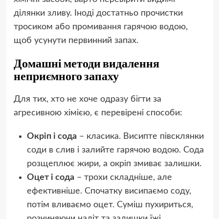
ділянки зливу. Іноді достатньо прочистки
тросиком або промивання гарячою водою,
щоб усунути первинний запах.
Домашні методи видалення
неприємного запаху
Для тих, хто не хоче одразу бігти за
агресивною хімією, є перевірені способи:
Окріп і сода
– класика. Висипте півсклянки
соди в слив і залийте гарячою водою. Сода
розщеплює жири, а окріп змиває залишки.
Оцет і сода
– трохи складніше, але
ефективніше. Спочатку висипаємо соду,
потім вливаємо оцет. Суміш пухириться,
розчиняючи наліт та залишки їжі.