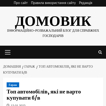
Skip
Про сайт
Правила використання сайту
Редакція
to
ДОМОВИК
content
ІНФОРМАЦІЙНО-РОЗВАЖАЛЬНИЙ БЛОГ ДЛЯ СПРАВЖНІХ
ГОСПОДАРІВ
Основне
меню
ДОМАШНЯ
ГАРАЖ
ТОП АВТОМОБІЛІВ, ЯКІ НЕ ВАРТО
КУПУВАТИ Б/В
Гараж
Топ автомобілів, які не варто
купувати б/в
15.01.2025