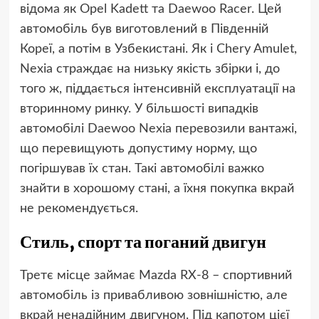
відома як Opel Kadett та Daewoo Racer. Цей
автомобіль був виготовлений в Південній
Кореї, а потім в Узбекистані. Як і Chery Amulet,
Nexia страждає на низьку якість збірки і, до
того ж, піддається інтенсивній експлуатації на
вторинному ринку. У більшості випадків
автомобілі Daewoo Nexia перевозили вантажі,
що перевищують допустиму норму, що
погіршував їх стан. Такі автомобілі важко
знайти в хорошому стані, а їхня покупка вкрай
не рекомендується.
Стиль, спорт та поганий двигун
Третє місце займає Mazda RX-8 – спортивний
автомобіль із привабливою зовнішністю, але
вкрай ненадійним двигуном. Під капотом цієї