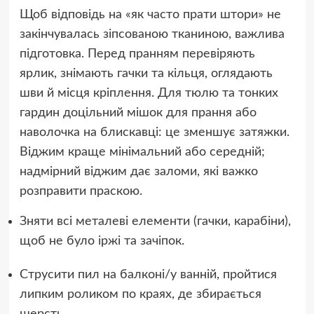
Щоб відповідь на «як часто прати штори» не
закінчувалась зіпсованою тканиною, важлива
підготовка. Перед пранням перевіряють
ярлик, знімають гачки та кільця, оглядають
шви й місця кріплення. Для тюлю та тонких
гардин доцільний мішок для прання або
наволочка на блискавці: це зменшує затяжки.
Віджим краще мінімальний або середній;
надмірний віджим дає заломи, які важко
розправити праскою.
Зняти всі металеві елементи (гачки, карабіни),
щоб не було іржі та зачіпок.
Струсити пил на балконі/у ванній, пройтися
липким роликом по краях, де збирається
шерсть.