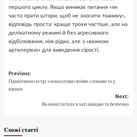
першого циклу. Якщо виникає питання «як
часто прати штори, щоб не зносити тканину»,
відповідь проста: краще трохи частіше, але на
делікатному режимі й без агресивного
відбілювання, ніж рідко, але з «важкою
артилерією» для виведення сірості.
Post
Previous:
Привітання сестрі з новосіллям своїми словами та у
navigation
віршах
Next:
Як вивести бліх в хаті швидко та безпечно
Схожі статті