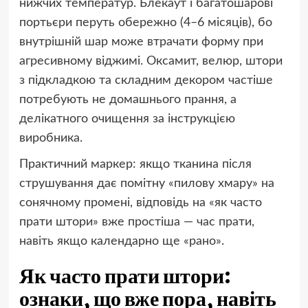
нижчих температур. Блекаут і багатошарові
портьєри перуть обережно (4–6 місяців), бо
внутрішній шар може втрачати форму при
агресивному віджимі. Оксамит, велюр, штори
з підкладкою та складним декором частіше
потребують не домашнього прання, а
делікатного очищення за інструкцією
виробника.
Практичний маркер: якщо тканина після
струшування дає помітну «пилову хмару» на
сонячному промені, відповідь на «як часто
прати штори» вже простіша — час прати,
навіть якщо календарно ще «рано».
Як часто прати штори:
ознаки, що вже пора, навіть