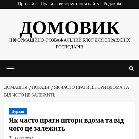
Skip
Про сайт
Правила використання сайту
Редакція
to
ДОМОВИК
content
ІНФОРМАЦІЙНО-РОЗВАЖАЛЬНИЙ БЛОГ ДЛЯ СПРАВЖНІХ
ГОСПОДАРІВ
Основне
меню
ДОМАШНЯ
ПОРАДИ
ЯК ЧАСТО ПРАТИ ШТОРИ ВДОМА ТА
ВІД ЧОГО ЦЕ ЗАЛЕЖИТЬ
Поради
Як часто прати штори вдома та від
чого це залежить
17.02.2026