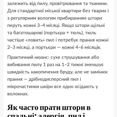
залежить від пилу, провітрювання та тканини.
Для стандартної міської квартири без тварин і
з регулярним вологим прибиранням штори
перуть кожні 3–4 місяці. Якщо штори щільні
та багатошарові (портьєра + тюль), тюль
частіше «ловить» пил і потребує прання кожні
2–3 місяці, а портьєри — кожні 4–6 місяців.
Практичний нюанс: сухе струшування або
вибивання пилу 1 раз на 1–2 тижні зменшує
швидкість накопичення бруду, але не замінює
прання — дрібнодисперсний пил і
мікрочастинки шкіри все одно осідають у
волокнах.
Як часто прати штори в
спальні: алергія, пил і