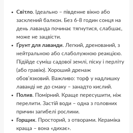
Світло
. Ідеально – південне вікно або
засклений балкон. Без 6-8 годин сонця на
день лаванда починає тягнутися, слабшає,
може не зацвісти.
Ґрунт для лаванди
. Легкий, дренований, з
нейтральною або слаболужною реакцією.
Підійде суміш садової землі, піску і перліту
(або гравію). Хороший дренаж
обов’язковий. Важливо: торф у надлишку
лаванді не до смаку – занадто кислий.
Полив
. Помірний. Краще пересушити, ніж
перелити. Застій води – одна з головних
причин загибелі рослини.
Горщик
. Просторий, з отворами. Кераміка
краща – вона «дихає».