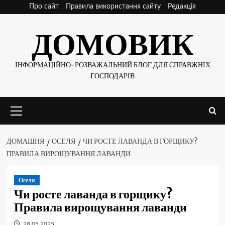
Skip
Про сайт
Правила використання сайту
Редакція
to
ДОМОВИК
content
ІНФОРМАЦІЙНО-РОЗВАЖАЛЬНИЙ БЛОГ ДЛЯ СПРАВЖНІХ
ГОСПОДАРІВ
Основне
меню
ДОМАШНЯ
ОСЕЛЯ
ЧИ РОСТЕ ЛАВАНДА В ГОРЩИКУ?
ПРАВИЛА ВИРОЩУВАННЯ ЛАВАНДИ
Оселя
Чи росте лаванда в горщику?
Правила вирощування лаванди
28.05.2025