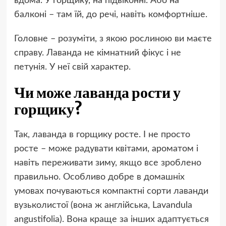
вдома. У горщику, на підвіконні. Або на
балконі – там їй, до речі, навіть комфортніше.
Головне – розуміти, з якою рослиною ви маєте
справу. Лаванда не кімнатний фікус і не
петунія. У неї свій характер.
Чи може лаванда рости у
горщику?
Так, лаванда в горщику росте. І не просто
росте – може радувати квітами, ароматом і
навіть переживати зиму, якщо все зроблено
правильно. Особливо добре в домашніх
умовах почуваються компактні сорти лаванди
вузьколистої (вона ж англійська, Lavandula
angustifolia). Вона краще за інших адаптується