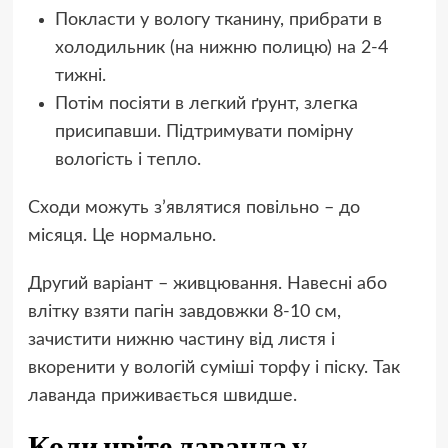
Покласти у вологу тканину, прибрати в
холодильник (на нижню полицю) на 2-4
тижні.
Потім посіяти в легкий ґрунт, злегка
присипавши. Підтримувати помірну
вологість і тепло.
Сходи можуть з’являтися повільно – до
місяця. Це нормально.
Другий варіант – живцювання. Навесні або
влітку взяти пагін завдовжки 8-10 см,
зачистити нижню частину від листя і
вкоренити у вологій суміші торфу і піску. Так
лаванда приживається швидше.
Коли цвіте лаванда у