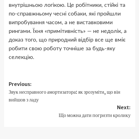
внутрішньою логікою. Це робітники, стійкі та
по-справжньому чесні собаки, які пройшли
випробування часом, а не виставковими
рингами. Їхня «примітивність» — не недолік, а
доказ того, що природний відбір все ще вміє
робити свою роботу точніше за будь-яку
селекцію.
Post
Previous:
Звук несправного амортизатора: як зрозуміти, що він
navigation
вийшов з ладу
Next:
Що можна дати погризти кролику