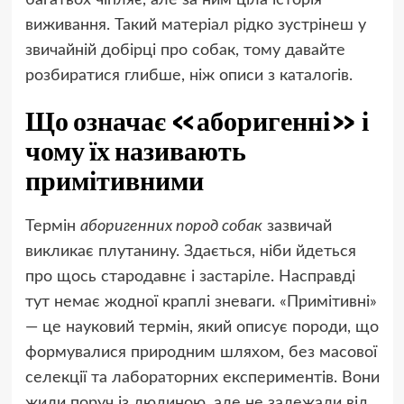
багатьох чіпляє, але за ним ціла історія
виживання. Такий матеріал рідко зустрінеш у
звичайній добірці про собак, тому давайте
розбиратися глибше, ніж описи з каталогів.
Що означає «аборигенні» і
чому їх називають
примітивними
Термін
аборигенних пород собак
зазвичай
викликає плутанину. Здається, ніби йдеться
про щось стародавнє і застаріле. Насправді
тут немає жодної краплі зневаги. «Примітивні»
— це науковий термін, який описує породи, що
формувалися природним шляхом, без масової
селекції та лабораторних експериментів. Вони
жили поруч із людиною, але не залежали від