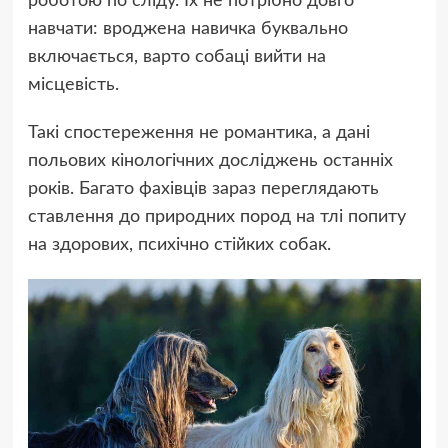
роботою по сліду. Їх не потрібно довго
навчати: вроджена навичка буквально
включається, варто собаці вийти на
місцевість.
Такі спостереження не романтика, а дані
польових кінологічних досліджень останніх
років. Багато фахівців зараз переглядають
ставлення до природних пород на тлі попиту
на здорових, психічно стійких собак.