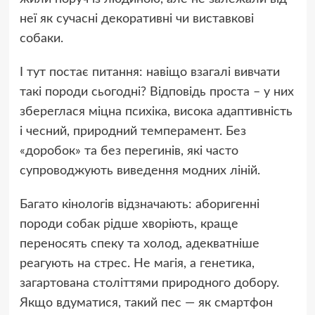
неї як сучасні декоративні чи виставкові
собаки.
І тут постає питання: навіщо взагалі вивчати
такі породи сьогодні? Відповідь проста – у них
збереглася міцна психіка, висока адаптивність
і чесний, природний темперамент. Без
«доробок» та без перегинів, які часто
супроводжують виведення модних ліній.
Багато кінологів відзначають: аборигенні
породи собак рідше хворіють, краще
переносять спеку та холод, адекватніше
реагують на стрес. Не магія, а генетика,
загартована століттями природного добору.
Якщо вдуматися, такий пес — як смартфон