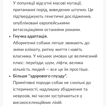
У популяції відсутні масові мутації,
притаманні порід, виведених штучно. Це
підтверджують генетичні дослідження,
опубліковані європейськими
ветасоціаціями останніми роками.
Гнучка адаптація.
Аборигенні собаки легше звикають до
зміни клімату, ритму життя і навіть
власника. У міських умовах це величезний
плюс: переїзди, шум, ліфти, велика
кількість людей — все це їм простіше.
Більше “здорового глузду”.
Примітивні породи собак не схильні до
істеричності, надлишку збудження та
неврозів, які часом зустрічаються у
високоселекційних ліній.