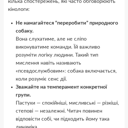
кілька спостережень, які часто обговорюють
кінологи:
Не намагайтеся “переробити” природного
собаку.
Вона слухатиме, але не сліпо
виконуватиме команди. Їй важливо
розуміти логіку людини. Такий тип
мислення навіть називають
«псевдослужбовим»: собака включається,
коли розуміє сенс дії.
Зважайте на темперамент конкретної
групи.
Пастухи — спокійніші, мисливські — різкіші,
степові — незалежні. Читач повинен
відповісти собі, чи підходить йому така
динаміка.