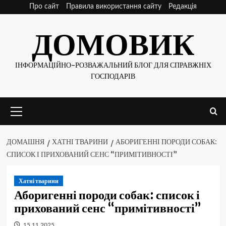
Skip
Про сайт
Правила використання сайту
Редакція
to
ДОМОВИК
content
ІНФОРМАЦІЙНО-РОЗВАЖАЛЬНИЙ БЛОГ ДЛЯ СПРАВЖНІХ
ГОСПОДАРІВ
Основне
меню
ДОМАШНЯ
ХАТНІ ТВАРИНИ
АБОРИГЕННІ ПОРОДИ СОБАК:
СПИСОК І ПРИХОВАНИЙ СЕНС “ПРИМІТИВНОСТІ”
Хатні тварини
Аборигенні породи собак: список і
прихований сенс “примітивності”
15.11.2025