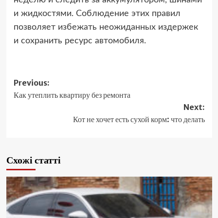
неделю и следить за аккумулятором, шинами
и жидкостями. Соблюдение этих правил
позволяет избежать неожиданных издержек
и сохранить ресурс автомобиля.
Post
Previous:
Как утеплить квартиру без ремонта
navigation
Next:
Кот не хочет есть сухой корм: что делать
Схожі статті