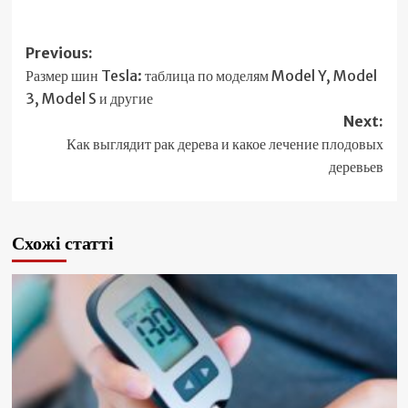
Post
Previous:
Размер шин Tesla: таблица по моделям Model Y, Model
navigation
3, Model S и другие
Next:
Как выглядит рак дерева и какое лечение плодовых
деревьев
Схожі статті