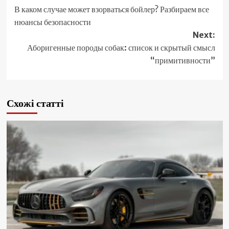
В каком случае может взорваться бойлер? Разбираем все
navigation
нюансы безопасности
Next:
Аборигенные породы собак: список и скрытый смысл
“примитивности”
Схожі статті