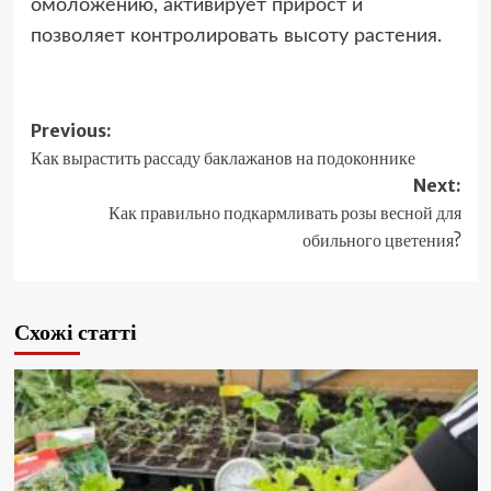
омоложению, активирует прирост и
позволяет контролировать высоту растения.
Post
Previous:
Как вырастить рассаду баклажанов на подоконнике
navigation
Next:
Как правильно подкармливать розы весной для
обильного цветения?
Схожі статті