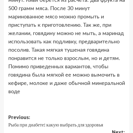
минут. Киви берётся из расчета: два фрукта на
500 грамм мяса. После 30 минут
маринованное мясо можно промыть и
приступать к приготовлению. Так же, при
желании, говядину можно не мыть, а маринад
использовать как подливку, предварительно
посолив. Такая мягкая тушеная говядина
понравится не только взрослым, но и детям.
Помимо приведенных вариантов, чтобы
говядина была мягкой ее можно вымочить в
кефире, молоке и даже обычной минеральной
воде
Post
Previous:
Рыба при диабете: какую выбрать для здоровья
navigation
Next: