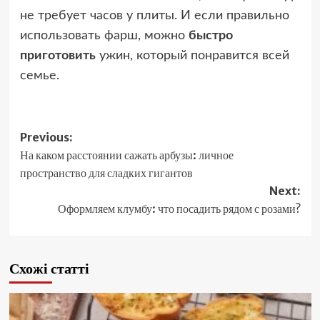
не требует часов у плиты. И если правильно
использовать фарш, можно
быстро
приготовить
ужин, который понравится всей
семье.
Post
Previous:
На каком расстоянии сажать арбузы: личное
navigation
пространство для сладких гигантов
Next:
Оформляем клумбу: что посадить рядом с розами?
Схожі статті