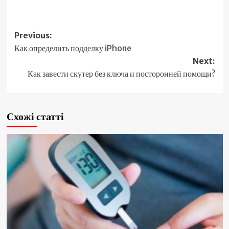
Post
Previous:
Как определить подделку iPhone
navigation
Next:
Как завести скутер без ключа и посторонней помощи?
Схожі статті