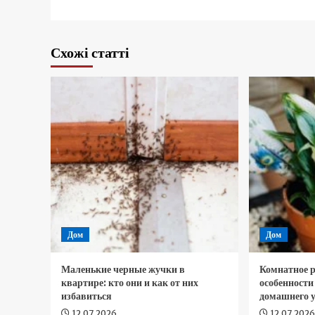
Схожі статті
Дом
Дом
Маленькие черные жучки в
Комнатное р
квартире: кто они и как от них
особенност
избавиться
домашнего у
12.07.2026
12.07.202